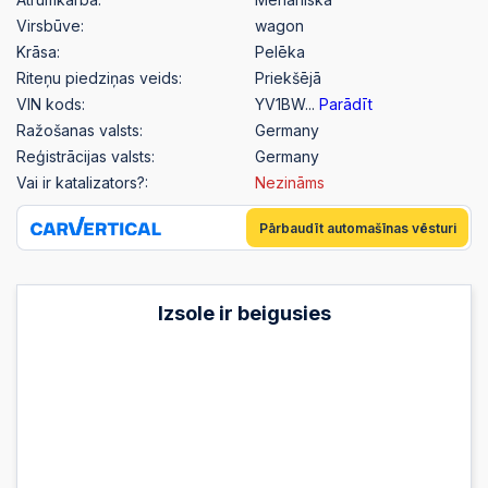
Virsbūve:
wagon
Krāsa:
Pelēka
Riteņu piedziņas veids:
Priekšējā
VIN kods:
YV1BW...
Parādīt
Ražošanas valsts:
Germany
Reģistrācijas valsts:
Germany
Vai ir katalizators?:
Nezināms
Pārbaudīt automašīnas vēsturi
Izsole ir beigusies