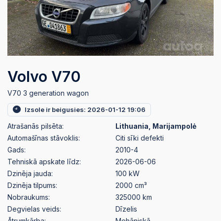
Volvo V70
V70 3 generation wagon
Izsole ir beigusies: 2026-01-12 19:06
Atrašanās pilsēta:
Lithuania, Marijampolė
Automašīnas stāvoklis:
Citi sīki defekti
Gads:
2010-4
Tehniskā apskate līdz:
2026-06-06
Dzinēja jauda:
100 kW
Dzinēja tilpums:
2000 cm³
Nobraukums:
325000 km
Degvielas veids:
Dīzelis
Ātrumkārba:
Mehāniskā