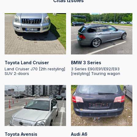
Citas izsoles
2026-01-09 18:14:16
2026-01-09 18:14:16
2026-01-08 10:24:34
Toyota Land Cruiser
BMW 3 Series
Land Cruiser J70 [2th restyling]
3 Series E90/E91/E92/E93
SUV 2-doors
[restyling] Touring wagon
Toyota Avensis
Audi A6