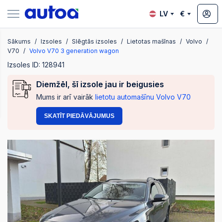
LV
€
Sākums
Izsoles
Slēgtās izsoles
Lietotas mašīnas
Volvo
zsoles
V70
Volvo V70 3 generation wagon
Izsoles ID: 128941
Diemžēl, šī izsole jau ir beigusies
?
Mums ir arī vairāk
lietotu automašīnu Volvo V70
SKATĪT PIEDĀVĀJUMUS