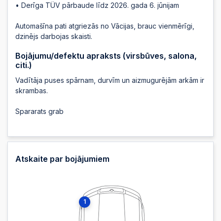
• Derīga TÜV pārbaude līdz 2026. gada 6. jūnijam
2026-01-12 07:40:51
Automašīna pati atgriezās no Vācijas, brauc vienmērīgi,
dzinējs darbojas skaisti.
2026-01-12 07:40:50
Bojājumu/defektu apraksts (virsbūves, salona,
citi.)
Vadītāja puses spārnam, durvīm un aizmugurējām arkām ir
2026-01-12 07:40:48
skrambas.
Spararats grab
2026-01-12 07:40:48
2026-01-12 07:40:46
Atskaite par bojājumiem
2026-01-12 07:40:46
1
2026-01-12 07:40:42