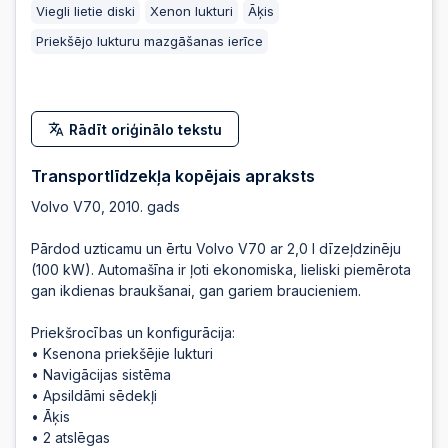
Viegli lietie diski
Xenon lukturi
Āķis
2026-01-12 18:59:12
Priekšējo lukturu mazgāšanas ierīce
2026-01-12 18:59:04
Rādīt oriģinālo tekstu
2026-01-12 18:59:04
Transportlīdzekļa kopējais apraksts
Volvo V70, 2010. gads
2026-01-12 18:56:32
Pārdod uzticamu un ērtu Volvo V70 ar 2,0 l dīzeļdzinēju
(100 kW). Automašīna ir ļoti ekonomiska, lieliski piemērota
2026-01-12 18:56:32
gan ikdienas braukšanai, gan gariem braucieniem.
Priekšrocības un konfigurācija:
2026-01-12 18:56:22
• Ksenona priekšējie lukturi
• Navigācijas sistēma
• Apsildāmi sēdekļi
• Āķis
2026-01-12 18:56:22
• 2 atslēgas