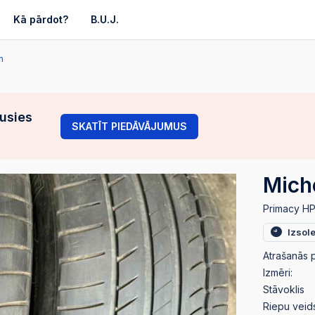
Kā pārdot?
B.U.J.
n
gusies
SKATĪT PIEDĀVĀJUMUS
Mich
Primacy H
Izsol
Atrašanās p
Izmēri:
Stāvoklis
Riepu veid