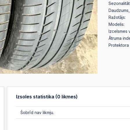
Sezonalitāt
Daudzums, 
Ražotājs:
Modelis:
Izcelsmes v
Ātruma ind
Protektora 
Izsoles statistika (
0
likmes)
Šobrīd nav likmju.