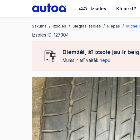
Izsoles
Kā pirkt?
Sākums
Izsoles
Slēgtās izsoles
Riepas
Micheli
Izsoles ID: 127304
Diemžēl, šī izsole jau ir bei
Mums ir arī vairāk
riepu