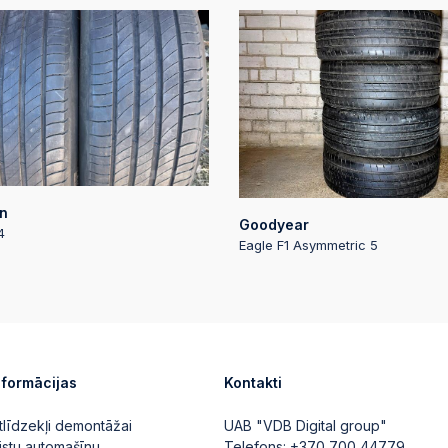
n
Goodyear
4
Eagle F1 Asymmetric 5
nformācijas
Kontakti
tlīdzekļi demontāžai
UAB "VDB Digital group"
istu automašīnu
Telefons:
+370 700 44779