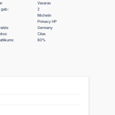
e:
Vasaras
gab.:
2
Michelin
Primacy HP
alsts:
Germany
ekss:
Citas
atlikums:
80%