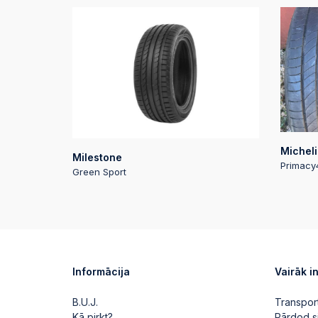
Micheli
Milestone
Primacy
Green Sport
Informācija
Vairāk i
B.U.J.
Transpor
Kā pirkt?
Pārdod s