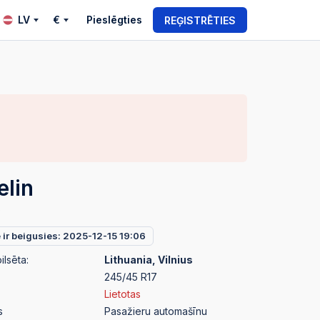
LV
€
Pieslēgties
REĢISTRĒTIES
elin
P
e ir beigusies: 2025-12-15 19:06
ilsēta:
Lithuania, Vilnius
245/45 R17
Lietotas
s
Pasažieru automašīnu