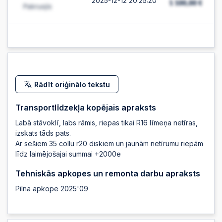
2025-12-12 20:25:20
2025-12-12 20:24:45
2025-12-12 20:24:44
Rādīt oriģinālo tekstu
2025-12-12 20:24:42
Transportlīdzekļa kopējais apraksts
Labā stāvoklī, labs rāmis, riepas tikai R16 līmeņa netīras,
2025-12-12 20:24:40
izskats tāds pats.
Ar sešiem 35 collu r20 diskiem un jaunām netīrumu riepām
līdz laimējošajai summai +2000e
2025-12-12 20:24:00
Tehniskās apkopes un remonta darbu apraksts
Pilna apkope 2025'09
2025-12-12 20:23:56