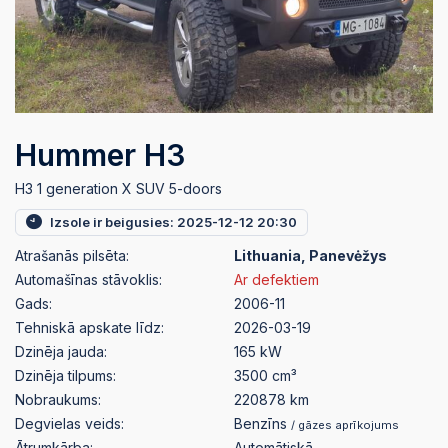
Hummer H3
H3 1 generation X SUV 5-doors
Izsole ir beigusies: 2025-12-12 20:30
Atrašanās pilsēta:
Lithuania, Panevėžys
Automašīnas stāvoklis:
Ar defektiem
Gads:
2006-11
Tehniskā apskate līdz:
2026-03-19
Dzinēja jauda:
165 kW
Dzinēja tilpums:
3500 cm³
Nobraukums:
220878 km
Degvielas veids:
Benzīns
/ gāzes aprīkojums
Ātrumkārba:
Automātiskā