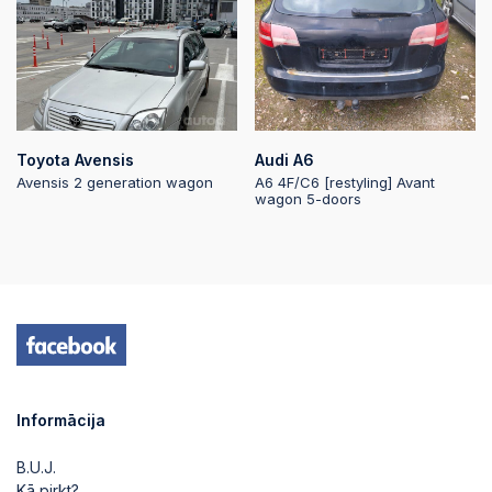
Toyota Avensis
Audi A6
Avensis 2 generation wagon
A6 4F/C6 [restyling] Avant
wagon 5-doors
Informācija
B.U.J.
Kā pirkt?