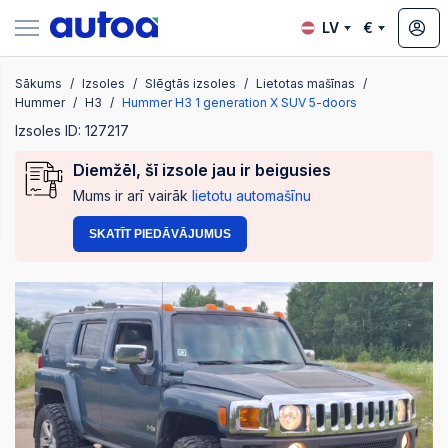
LV
€
Sākums
Izsoles
Slēgtās izsoles
Lietotas mašīnas
zsoles
Hummer
H3
Hummer H3 1 generation X SUV 5-doors
Izsoles ID: 127217
Diemžēl, šī izsole jau ir beigusies
?
Mums ir arī vairāk
lietotu automašīnu
SKATĪT PIEDĀVĀJUMUS