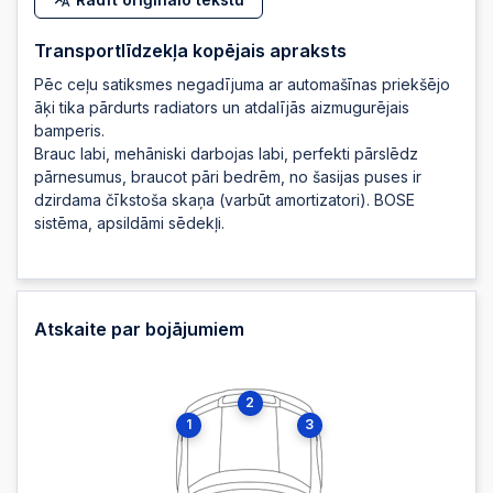
2025-11-12 21:47:42
Transportlīdzekļa kopējais apraksts
Pēc ceļu satiksmes negadījuma ar automašīnas priekšējo
2025-11-12 21:47:42
āķi tika pārdurts radiators un atdalījās aizmugurējais
bamperis.
Brauc labi, mehāniski darbojas labi, perfekti pārslēdz
2025-11-12 21:47:41
pārnesumus, braucot pāri bedrēm, no šasijas puses ir
dzirdama čīkstoša skaņa (varbūt amortizatori). BOSE
sistēma, apsildāmi sēdekļi.
2025-11-12 21:47:41
2025-11-12 21:47:41
Atskaite par bojājumiem
2025-11-12 21:47:41
2
1
3
2025-11-12 21:47:40