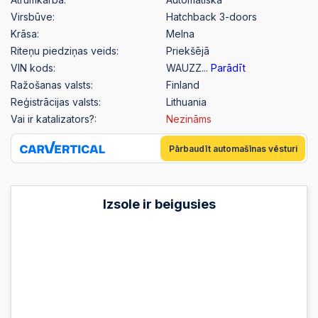
Virsbūve:
Hatchback 3-doors
Krāsa:
Melna
Riteņu piedziņas veids:
Priekšējā
VIN kods:
WAUZZ...
Parādīt
Ražošanas valsts:
Finland
Reģistrācijas valsts:
Lithuania
Vai ir katalizators?:
Nezināms
Pārbaudīt automašīnas vēsturi
Izsole ir beigusies