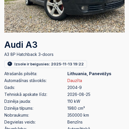
Audi A3
A3 8P Hatchback 3-doors
Izsole ir beigusies: 2025-11-13 19:22
Atrašanās pilsēta:
Lithuania, Panevėžys
Automašīnas stāvoklis:
Dauzīta
Gads:
2004-9
Tehniskā apskate līdz:
2026-08-25
Dzinēja jauda:
110 kW
Dzinēja tilpums:
1980 cm³
Nobraukums:
350000 km
Degvielas veids:
Benzīns
Ātrumkārba:
Automātiskā