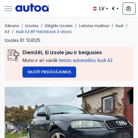
LV
€
Sākums
Izsoles
Slēgtās izsoles
Lietotas mašīnas
Audi
zsoles
A3
Audi A3 8P Hatchback 3-doors
Izsoles ID: 124525
Diemžēl, šī izsole jau ir beigusies
?
Mums ir arī vairāk
lietotu automašīnu Audi A3
SKATĪT PIEDĀVĀJUMUS