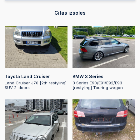
Citas izsoles
2025-11-12 21:47:19
2025-11-12 21:47:19
2025-11-12 21:15:23
Toyota Land Cruiser
BMW 3 Series
2025-11-12 20:20:29
Land Cruiser J70 [2th restyling]
3 Series E90/E91/E92/E93
SUV 2-doors
[restyling] Touring wagon
2025-11-12 20:20:05
2025-11-12 10:00:39