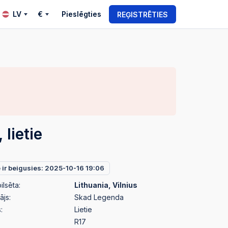
LV
€
Pieslēgties
REĢISTRĒTIES
 lietie
e ir beigusies: 2025-10-16 19:06
ilsēta:
Lithuania, Vilnius
ājs:
Skad Legenda
:
Lietie
R17