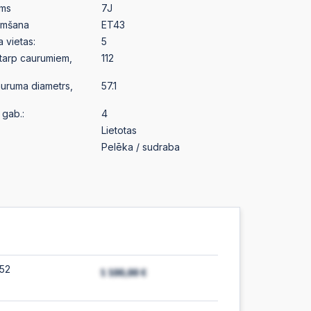
ums
7J
emšana
ET43
a vietas:
5
starp caurumiem,
112
auruma diametrs,
57.1
gab.:
4
Lietotas
Pelēka / sudraba
:52