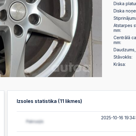
Diska plat
Diska noņ
Stiprinājum
Atstarpes 
mm:
Centrālā c
mm:
Daudzums, 
Stāvoklis:
Krāsa:
Izsoles statistika (
11
likmes)
2025-10-16 19:34