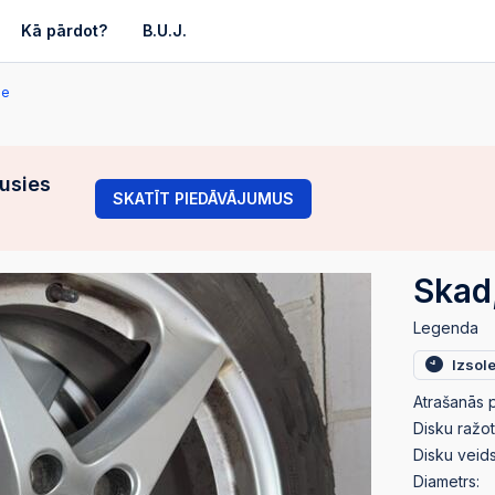
Kā pārdot?
B.U.J.
ie
gusies
SKATĪT PIEDĀVĀJUMUS
Skad,
Legenda
Izsol
Atrašanās p
Disku ražot
Disku veids
Diametrs: