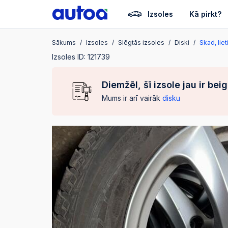
Izsoles
Kā pirkt?
Sākums
Izsoles
Slēgtās izsoles
Diski
Skad, liet
Izsoles ID: 121739
Diemžēl, šī izsole jau ir bei
Mums ir arī vairāk
disku