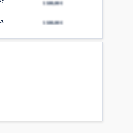
:30
:20
:08
:07
e
:07
:06
e
:06