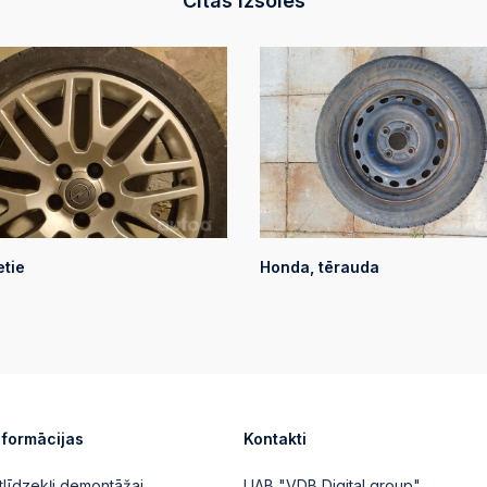
Citas izsoles
2025-10-16 18:29:
Automātiskā likm
2025-10-16 18:29:
Automātiskā likm
2025-10-16 13:33:
Automātiskā likm
etie
Honda, tērauda
nformācijas
Kontakti
tlīdzekļi demontāžai
UAB "VDB Digital group"