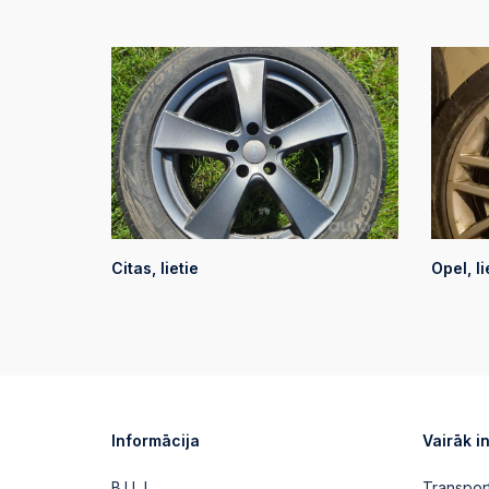
Citas, lietie
Opel, li
Informācija
Vairāk i
B.U.J.
Transpor