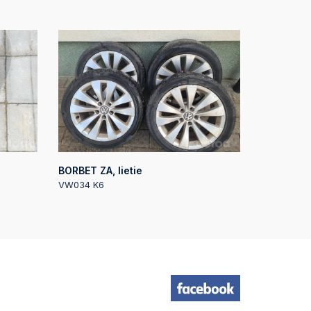
01
e
01
e
12
e
BORBET ZA, lietie
VW034 K6