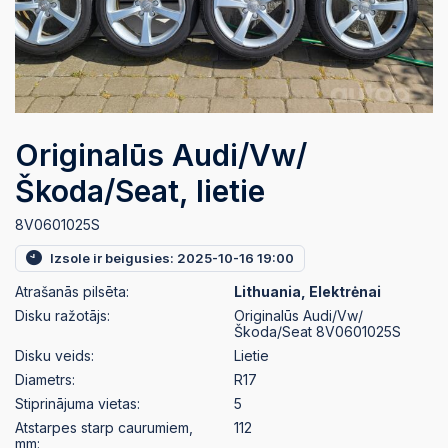
Originalūs Audi/Vw/
Škoda/Seat, lietie
8V0601025S
Izsole ir beigusies: 2025-10-16 19:00
Atrašanās pilsēta:
Lithuania, Elektrėnai
Disku ražotājs:
Originalūs Audi/Vw/
Škoda/Seat 8V0601025S
Disku veids:
Lietie
Diametrs:
R17
Stiprinājuma vietas:
5
Atstarpes starp caurumiem,
112
mm: