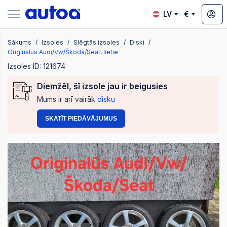
LV
€
Sākums
Izsoles
Slēgtās izsoles
Diski
zsoles
Originalūs Audi/Vw/Škoda/Seat, lietie
Izsoles ID: 121674
Diemžēl, šī izsole jau ir beigusies
?
Mums ir arī vairāk
disku
SKATĪT PIEDĀVĀJUMUS