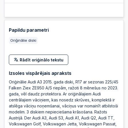
2025-10-16 08:24:33
2025-10-14 21:21:40
Papildu parametri
Oriģinālie diski
2025-10-14 21:21:39
Rādīt oriģinālo tekstu
2025-10-14 13:23:18
Izsoles vispārējais apraksts
Oriģinālie Audi A3 2015. gada diski, R17 ar sezonas 225/45
Falken Ziex ZE950 A/S riepām, ražoti 8 mēnešus no 2023.
gada, vēl daudz protektora. Ar oriģinālajiem Audi
centrālajiem vāciņiem, kas nosedz skrūves, komplektā ir
atslēga vāciņu noņemšanai, vāciņus var nomainīt atbilstoši
modelim. 3 diskiem nepieciešama krāsošana. Ražots
Austrijā. Der Audi A3, Audi S3, Audi A1, Audi Q2, Audi TT,
Volkswagen Golf, Volkswagen Jetta, Volkswagen Passat,