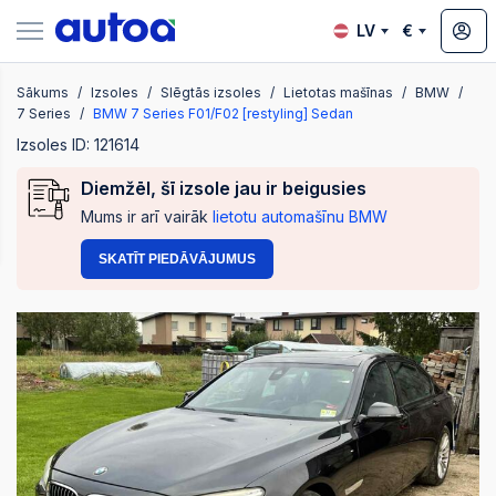
LV
€
Sākums
Izsoles
Slēgtās izsoles
Lietotas mašīnas
BMW
zsoles
7 Series
BMW 7 Series F01/F02 [restyling] Sedan
Izsoles ID: 121614
Diemžēl, šī izsole jau ir beigusies
?
Mums ir arī vairāk
lietotu automašīnu BMW
SKATĪT PIEDĀVĀJUMUS