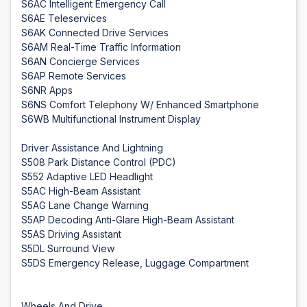
S6AC Intelligent Emergency Call
S6AE Teleservices
S6AK Connected Drive Services
S6AM Real-Time Traffic Information
S6AN Concierge Services
S6AP Remote Services
S6NR Apps
S6NS Comfort Telephony W/ Enhanced Smartphone
S6WB Multifunctional Instrument Display
Driver Assistance And Lightning
S508 Park Distance Control (PDC)
S552 Adaptive LED Headlight
S5AC High-Beam Assistant
S5AG Lane Change Warning
S5AP Decoding Anti-Glare High-Beam Assistant
S5AS Driving Assistant
S5DL Surround View
S5DS Emergency Release, Luggage Compartment
Wheels And Drive