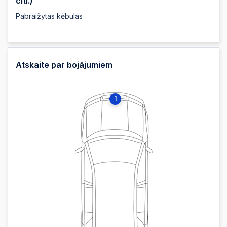
citi.)
Pabraižytas kėbulas
Atskaite par bojājumiem
1