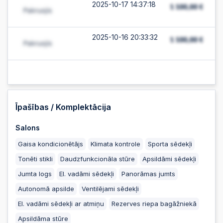
2025-10-17 14:37:18
2025-10-16 20:33:32
2025-10-16 19:07:55
2025-10-15 23:39:31
Īpašības / Komplektācija
Salons
2025-10-15 21:22:07
Gaisa kondicionētājs
Klimata kontrole
Sporta sēdekļi
Tonēti stikli
Daudzfunkcionāla stūre
Apsildāmi sēdekļi
2025-10-15 20:05:04
Jumta logs
El. vadāmi sēdekļi
Panorāmas jumts
Autonomā apsilde
Ventilējami sēdekļi
2025-10-15 19:23:24
El. vadāmi sēdekļi ar atmiņu
Rezerves riepa bagāžniekā
Apsildāma stūre