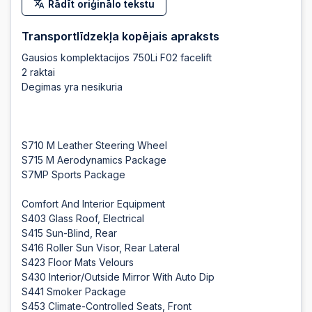
Rādīt oriģinālo tekstu
Transportlīdzekļa kopējais apraksts
Gausios komplektacijos 750Li F02 facelift
2 raktai
Degimas yra nesikuria
S710 M Leather Steering Wheel
S715 M Aerodynamics Package
S7MP Sports Package
Comfort And Interior Equipment
S403 Glass Roof, Electrical
S415 Sun-Blind, Rear
S416 Roller Sun Visor, Rear Lateral
S423 Floor Mats Velours
S430 Interior/Outside Mirror With Auto Dip
S441 Smoker Package
S453 Climate-Controlled Seats, Front