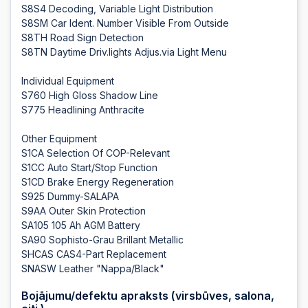
S8S4 Decoding, Variable Light Distribution
S8SM Car Ident. Number Visible From Outside
S8TH Road Sign Detection
S8TN Daytime Driv.lights Adjus.via Light Menu
Individual Equipment
S760 High Gloss Shadow Line
S775 Headlining Anthracite
Other Equipment
S1CA Selection Of COP-Relevant
S1CC Auto Start/Stop Function
S1CD Brake Energy Regeneration
S925 Dummy-SALAPA
S9AA Outer Skin Protection
SA105 105 Ah AGM Battery
SA90 Sophisto-Grau Brillant Metallic
SHCAS CAS4-Part Replacement
SNASW Leather "Nappa/Black"
Bojājumu/defektu apraksts (virsbūves, salona,