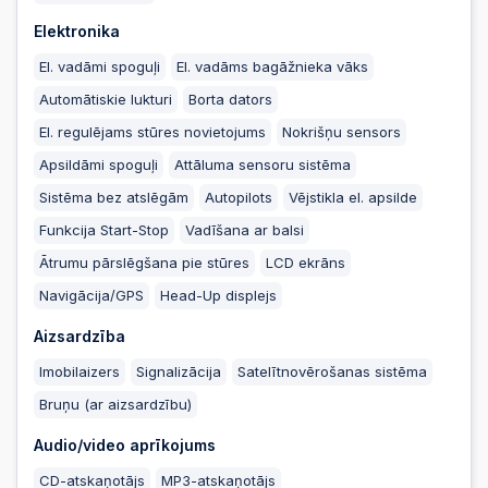
2025-10-15 19:23:24
Elektronika
El. vadāmi spoguļi
El. vadāms bagāžnieka vāks
2025-10-15 19:23:17
Automātiskie lukturi
Borta dators
El. regulējams stūres novietojums
Nokrišņu sensors
Apsildāmi spoguļi
Attāluma sensoru sistēma
2025-10-15 19:23:17
Sistēma bez atslēgām
Autopilots
Vējstikla el. apsilde
Funkcija Start-Stop
Vadīšana ar balsi
2025-10-14 21:57:50
Ātrumu pārslēgšana pie stūres
LCD ekrāns
Navigācija/GPS
Head-Up displejs
2025-10-14 21:57:50
Aizsardzība
Imobilaizers
Signalizācija
Satelītnovērošanas sistēma
2025-10-13 16:07:26
Bruņu (ar aizsardzību)
Audio/video aprīkojums
2025-10-13 14:50:15
CD-atskaņotājs
MP3-atskaņotājs