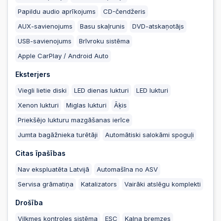
Papildu audio aprīkojums
CD-čendžeris
AUX-savienojums
Basu skaļrunis
DVD-atskaņotājs
USB-savienojums
Brīvroku sistēma
Apple CarPlay / Android Auto
Eksterjers
Viegli lietie diski
LED dienas lukturi
LED lukturi
Xenon lukturi
Miglas lukturi
Āķis
Priekšējo lukturu mazgāšanas ierīce
Jumta bagāžnieka turētāji
Automātiski salokāmi spoguļi
Citas īpašības
Nav ekspluatēta Latvijā
Automašīna no ASV
Servisa grāmatiņa
Katalizators
Vairāki atslēgu komplekti
Drošība
Vilkmes kontroles sistēma
ESC
Kalna bremzes