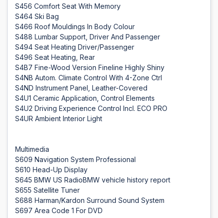
S456 Comfort Seat With Memory
S464 Ski Bag
S466 Roof Mouldings In Body Colour
S488 Lumbar Support, Driver And Passenger
S494 Seat Heating Driver/Passenger
S496 Seat Heating, Rear
S4B7 Fine-Wood Version Fineline Highly Shiny
S4NB Autom. Climate Control With 4-Zone Ctrl
S4ND Instrument Panel, Leather-Covered
S4U1 Ceramic Application, Control Elements
S4U2 Driving Experience Control Incl. ECO PRO
S4UR Ambient Interior Light
Multimedia
S609 Navigation System Professional
S610 Head-Up Display
S645 BMW US RadioBMW vehicle history report
S655 Satellite Tuner
S688 Harman/Kardon Surround Sound System
S697 Area Code 1 For DVD