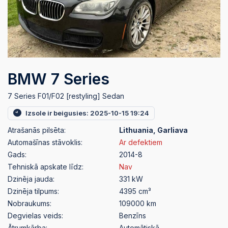
BMW 7 Series
7 Series F01/F02 [restyling] Sedan
Izsole ir beigusies: 2025-10-15 19:24
Atrašanās pilsēta:
Lithuania, Garliava
Automašīnas stāvoklis:
Ar defektiem
Gads:
2014-8
Tehniskā apskate līdz:
Nav
Dzinēja jauda:
331 kW
Dzinēja tilpums:
4395 cm³
Nobraukums:
109000 km
Degvielas veids:
Benzīns
Ātrumkārba:
Automātiskā