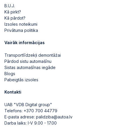
B.U.J.
Kā pirkt?
Kā pārdot?
Izsoles noteikumi
Privātuma politika
Vairāk informācijas
Transportlīdzekļi demontāžai
Pārdod sistu automašīnu
Sistas automašīnas iegāde
Blogs
Pabeigtās izsoles
Kontakti
UAB "VDB Digital group"
Telefons:
+370 700 44779
E-pasta adrese:
palidziba@autoa.lv
Darba laiks: I-V 9.00 - 17.00