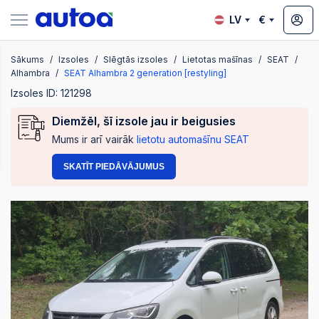
LV
€
Sākums
Izsoles
Slēgtās izsoles
Lietotas mašīnas
SEAT
zsoles
Alhambra
SEAT Alhambra 2 generation [restyling]
Izsoles ID: 121298
Diemžēl, šī izsole jau ir beigusies
?
Mums ir arī vairāk
lietotu automašīnu SEAT
SKATĪT PIEDĀVĀJUMUS