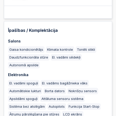
2025-10-10 20:50:42
2025-10-10 20:50:42
Īpašības / Komplektācija
Salons
2025-10-10 20:41:39
Gaisa kondicionētājs
Klimata kontrole
Tonēti stikli
Daudzfunkcionāla stūre
El. vadāmi sēdekļi
2025-10-10 20:41:39
Autonomā apsilde
Elektronika
2025-10-10 20:41:38
El. vadāmi spoguļi
El. vadāms bagāžnieka vāks
Automātiskie lukturi
Borta dators
Nokrišņu sensors
2025-10-10 20:41:38
Apsildāmi spoguļi
Attāluma sensoru sistēma
Sistēma bez atslēgām
Autopilots
Funkcija Start-Stop
2025-10-10 20:41:35
Ātrumu pārslēgšana pie stūres
LCD ekrāns