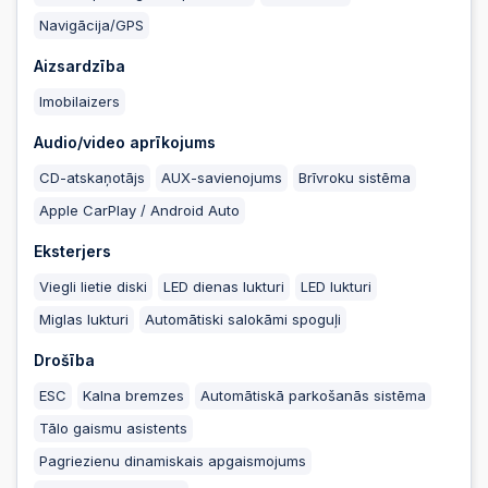
Navigācija/GPS
2025-10-10 20:41:35
Aizsardzība
Imobilaizers
2025-10-10 20:02:05
Audio/video aprīkojums
CD-atskaņotājs
AUX-savienojums
Brīvroku sistēma
2025-10-10 20:02:05
Apple CarPlay / Android Auto
Eksterjers
2025-10-10 20:02:04
Viegli lietie diski
LED dienas lukturi
LED lukturi
Miglas lukturi
Automātiski salokāmi spoguļi
2025-10-10 20:02:04
Drošība
ESC
Kalna bremzes
Automātiskā parkošanās sistēma
2025-10-10 20:02:03
Tālo gaismu asistents
Pagriezienu dinamiskais apgaismojums