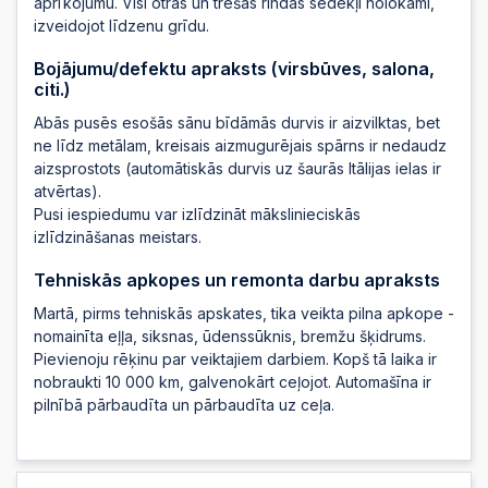
aprīkojumu. Visi otrās un trešās rindas sēdekļi nolokāmi,
2025-10-10 08:35:51
izveidojot līdzenu grīdu.
Bojājumu/defektu apraksts (virsbūves, salona,
citi.)
2025-10-10 08:35:51
Abās pusēs esošās sānu bīdāmās durvis ir aizvilktas, bet
ne līdz metālam, kreisais aizmugurējais spārns ir nedaudz
2025-10-10 01:10:27
aizsprostots (automātiskās durvis uz šaurās Itālijas ielas ir
atvērtas).
Pusi iespiedumu var izlīdzināt mākslinieciskās
2025-10-10 00:44:59
izlīdzināšanas meistars.
Tehniskās apkopes un remonta darbu apraksts
2025-10-09 19:44:30
Martā, pirms tehniskās apskates, tika veikta pilna apkope -
nomainīta eļļa, siksnas, ūdenssūknis, bremžu šķidrums.
Pievienoju rēķinu par veiktajiem darbiem. Kopš tā laika ir
nobraukti 10 000 km, galvenokārt ceļojot. Automašīna ir
pilnībā pārbaudīta un pārbaudīta uz ceļa.