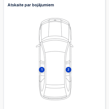
Atskaite par bojājumiem
1
2