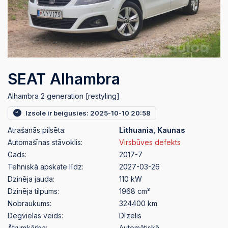
SEAT Alhambra
Alhambra 2 generation [restyling]
Izsole ir beigusies: 2025-10-10 20:58
Atrašanās pilsēta:
Lithuania, Kaunas
Automašīnas stāvoklis:
Virsbūves defekts
Gads:
2017-7
Tehniskā apskate līdz:
2027-03-26
Dzinēja jauda:
110 kW
Dzinēja tilpums:
1968 cm³
Nobraukums:
324400 km
Degvielas veids:
Dīzelis
Ātrumkārba:
Automātiskā