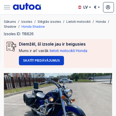
LV
€
Sākums
Izsoles
Slēgtās izsoles
Lietoti motocikli
Honda
zsoles
Shadow
Honda Shadow
Izsoles ID: 118826
Diemžēl, šī izsole jau ir beigusies
?
Mums ir arī vairāk
lietoti motocikli Honda
SKATĪT PIEDĀVĀJUMUS