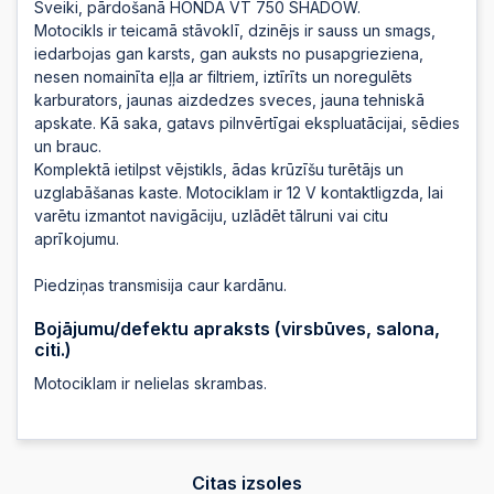
Sveiki, pārdošanā HONDA VT 750 SHADOW.
2025-09-15 21:57:18
Motocikls ir teicamā stāvoklī, dzinējs ir sauss un smags,
iedarbojas gan karsts, gan auksts no pusapgrieziena,
nesen nomainīta eļļa ar filtriem, iztīrīts un noregulēts
2025-09-15 21:57:17
karburators, jaunas aizdedzes sveces, jauna tehniskā
apskate. Kā saka, gatavs pilnvērtīgai ekspluatācijai, sēdies
un brauc.
Komplektā ietilpst vējstikls, ādas krūzīšu turētājs un
2025-09-15 21:57:17
uzglabāšanas kaste. Motociklam ir 12 V kontaktligzda, lai
varētu izmantot navigāciju, uzlādēt tālruni vai citu
aprīkojumu.
2025-09-15 21:57:16
Piedziņas transmisija caur kardānu.
2025-09-15 21:57:16
Bojājumu/defektu apraksts (virsbūves, salona,
citi.)
Motociklam ir nelielas skrambas.
2025-09-15 21:57:15
2025-09-15 21:57:15
Citas izsoles