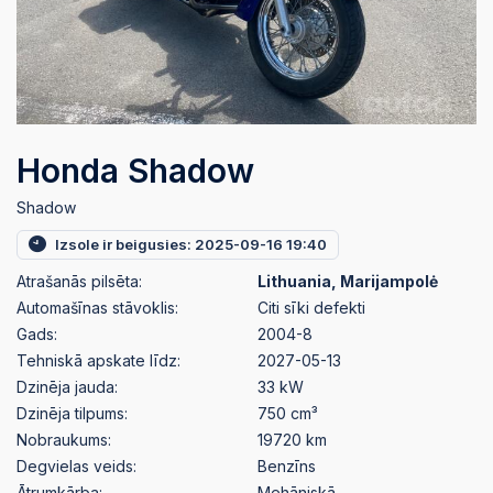
Honda Shadow
Shadow
Izsole ir beigusies: 2025-09-16 19:40
Atrašanās pilsēta:
Lithuania, Marijampolė
Automašīnas stāvoklis:
Citi sīki defekti
Gads:
2004-8
Tehniskā apskate līdz:
2027-05-13
Dzinēja jauda:
33 kW
Dzinēja tilpums:
750 cm³
Nobraukums:
19720 km
Degvielas veids:
Benzīns
Ātrumkārba:
Mehāniskā