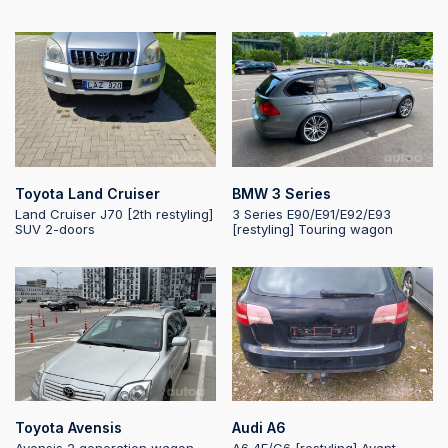
2025-09-15 21:57:15
2025-09-15 21:57:14
2025-09-15 21:57:14
Toyota Land Cruiser
BMW 3 Series
Land Cruiser J70 [2th restyling]
3 Series E90/E91/E92/E93
SUV 2-doors
[restyling] Touring wagon
2025-09-15 21:57:13
2025-09-15 21:57:13
2025-09-15 21:57:13
Toyota Avensis
Audi A6
2025-09-15 21:57:12