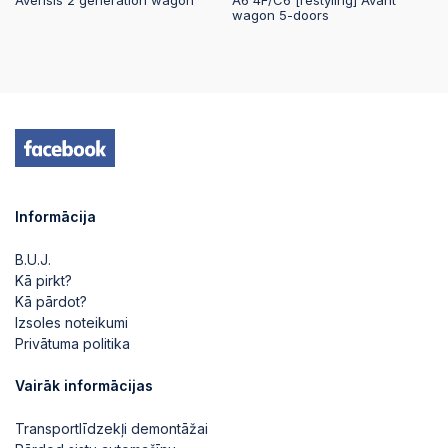
Avensis 2 generation wagon
A6 4F/C6 [restyling] Avant
wagon 5-doors
2025-09-15 21:57:12
2025-09-15 21:57:11
2025-09-15 21:57:11
Informācija
2025-09-15 21:57:10
B.U.J.
Kā pirkt?
Kā pārdot?
2025-09-15 21:57:10
Izsoles noteikumi
Privātuma politika
2025-09-15 21:57:10
Vairāk informācijas
Transportlīdzekļi demontāžai
2025-09-15 21:57:09