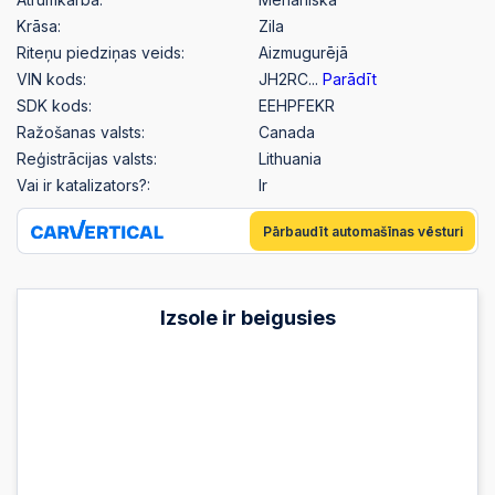
Krāsa:
Zila
Riteņu piedziņas veids:
Aizmugurējā
VIN kods:
JH2RC...
Parādīt
SDK kods:
EEHPFEKR
Ražošanas valsts:
Canada
Reģistrācijas valsts:
Lithuania
Vai ir katalizators?:
Ir
Pārbaudīt automašīnas vēsturi
Izsole ir beigusies