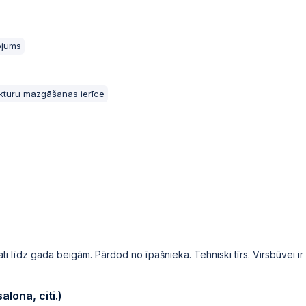
2025-09-09 19:56
Automātiskā likme
ojums
2025-09-09 19:56
ukturu mazgāšanas ierīce
2025-09-09 19:56
Automātiskā likme
2025-09-09 19:56
2025-09-09 19:56
Automātiskā likme
2025-09-09 19:56
i līdz gada beigām. Pārdod no īpašnieka. Tehniski tīrs. Virsbūvei ir k
2025-09-09 19:56
Automātiskā likme
lona, citi.)