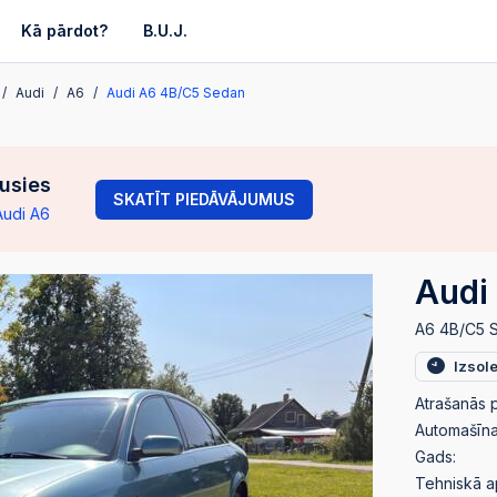
Kā pārdot?
B.U.J.
Audi
A6
Audi A6 4B/C5 Sedan
gusies
SKATĪT PIEDĀVĀJUMUS
Audi A6
Audi
A6 4B/C5 
Izsol
Atrašanās p
Automašīnas
Gads:
Tehniskā a