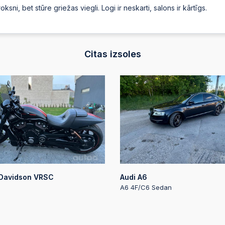
oksni, bet stūre griežas viegli. Logi ir neskarti, salons ir kārtīgs.
2025-09-09 19:56
2025-09-09 19:56
Citas izsoles
Automātiskā likme
2025-09-09 19:56
2025-09-09 19:56
Automātiskā likme
2025-09-09 19:56
 Davidson VRSC
Audi A6
2025-09-09 19:56
Automātiskā likme
A6 4F/C6 Sedan
2025-09-09 19:56