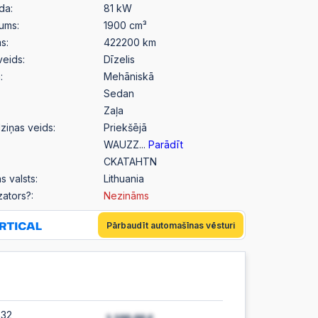
da:
81 kW
pums:
1900 cm³
s:
422200 km
veids:
Dīzelis
:
Mehāniskā
Sedan
Zaļa
ziņas veids:
Priekšējā
WAUZZ...
Parādīt
CKATAHTN
s valsts:
Lithuania
izators?:
Nezināms
Pārbaudīt automašīnas vēsturi
:32