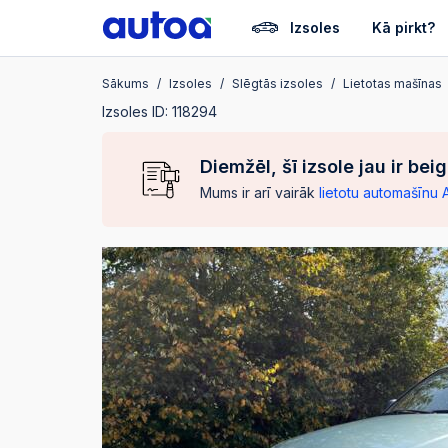
Izsoles
Kā pirkt?
Sākums
Izsoles
Slēgtās izsoles
Lietotas mašīnas
Izsoles ID: 118294
Diemžēl, šī izsole jau ir bei
Mums ir arī vairāk
lietotu automašīnu 