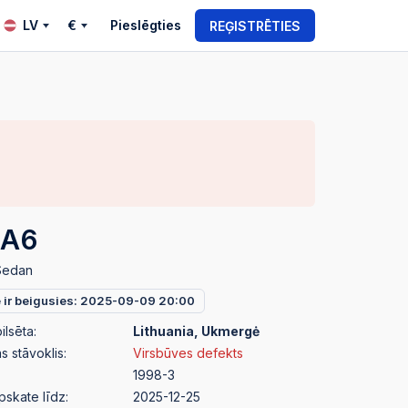
LV
€
Pieslēgties
REĢISTRĒTIES
 A6
Sedan
e ir beigusies: 2025-09-09 20:00
ilsēta:
Lithuania, Ukmergė
 stāvoklis:
Virsbūves defekts
1998-3
pskate līdz:
2025-12-25