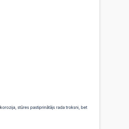
:08
:07
:07
:07
:06
:06
orozija, stūres pastiprinātājs rada troksni, bet
:05