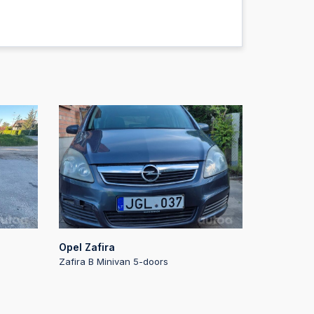
:05
:05
:04
:04
:04
Opel Zafira
:03
Zafira B Minivan 5-doors
:03