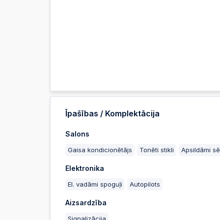
Īpašības / Komplektācija
Salons
Gaisa kondicionētājs
Tonēti stikli
Apsildāmi sē
Elektronika
El. vadāmi spoguļi
Autopilots
Aizsardzība
Signalizācija