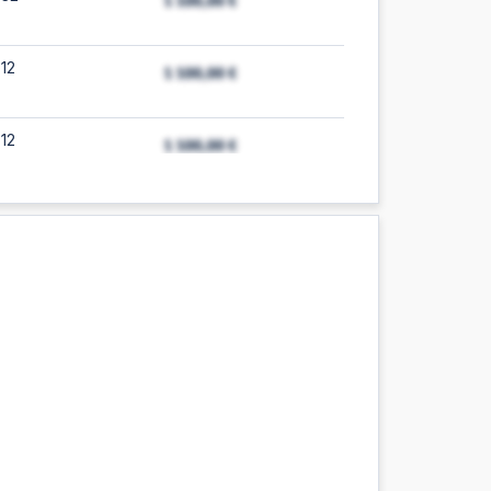
12
12
11
11
:09
:09