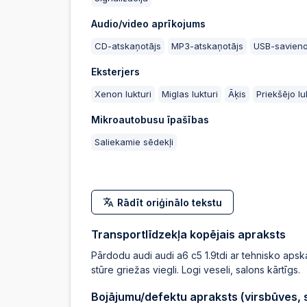
Audio/video aprīkojums
CD-atskaņotājs
MP3-atskaņotājs
USB-savien
Eksterjers
Xenon lukturi
Miglas lukturi
Āķis
Priekšējo l
Mikroautobusu īpašības
Saliekamie sēdekļi
Rādīt oriģinālo tekstu
Transportlīdzekļa kopējais apraksts
Pārdodu audi audi a6 c5 1.9tdi ar tehnisko apskat
stūre griežas viegli. Logi veseli, salons kārtīgs.
Bojājumu/defektu apraksts (virsbūves, sa