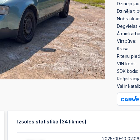
Dzinēja jau
Dzinēja til
Nobraukum
Degvielas 
Ātrumkārba
Virsbūve:
Krāsa:
Riteņu pied
VIN kods:
SDK kods:
Reģistrācija
Vai ir katal
Izsoles statistika (
34
likmes)
2025-09-10 02:06