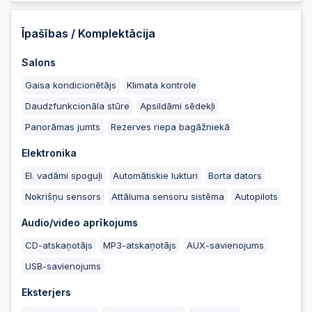
Īpašības / Komplektācija
Salons
Gaisa kondicionētājs
Klimata kontrole
Daudzfunkcionāla stūre
Apsildāmi sēdekļi
Panorāmas jumts
Rezerves riepa bagāžniekā
Elektronika
El. vadāmi spoguļi
Automātiskie lukturi
Borta dators
Nokrišņu sensors
Attāluma sensoru sistēma
Autopilots
Audio/video aprīkojums
CD-atskaņotājs
MP3-atskaņotājs
AUX-savienojums
USB-savienojums
Eksterjers