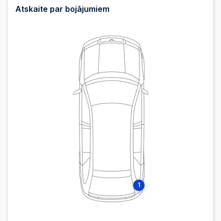
Atskaite par bojājumiem
1