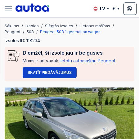
LV
€
Sākums
Izsoles
Slēgtās izsoles
Lietotas mašīnas
zsoles
Peugeot
508
Peugeot 508 1 generation wagon
Izsoles ID: 118234
Diemžēl, šī izsole jau ir beigusies
?
Mums ir arī vairāk
lietotu automašīnu Peugeot
SKATĪT PIEDĀVĀJUMUS