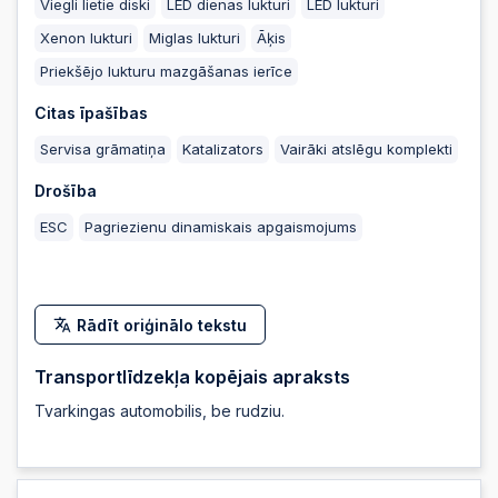
Viegli lietie diski
LED dienas lukturi
LED lukturi
Xenon lukturi
Miglas lukturi
Āķis
Priekšējo lukturu mazgāšanas ierīce
Citas īpašības
Servisa grāmatiņa
Katalizators
Vairāki atslēgu komplekti
Drošība
ESC
Pagriezienu dinamiskais apgaismojums
Rādīt oriģinālo tekstu
Transportlīdzekļa kopējais apraksts
Tvarkingas automobilis, be rudziu.