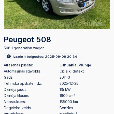
Peugeot 508
508 1 generation wagon
Izsole ir beigusies: 2025-09-09 20:34
Atrašanās pilsēta:
Lithuania, Plungė
Automašīnas stāvoklis:
Citi sīki defekti
Gads:
2011-3
Tehniskā apskate līdz:
2025-12-25
Dzinēja jauda:
115 kW
Dzinēja tilpums:
1600 cm³
Nobraukums:
158000 km
Degvielas veids:
Benzīns
Ātrumkārba:
Mehāniskā