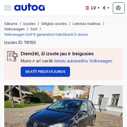
LV
€
Sākums
Izsoles
Slēgtās izsoles
Lietotas mašīnas
zsoles
Volkswagen
Golf
Volkswagen Golf 6 generation Hatchback 5-doors
Izsoles ID: 118160
?
Diemžēl, šī izsole jau ir beigusies
Mums ir arī vairāk
lietotu automašīnu Volkswagen
SKATĪT PIEDĀVĀJUMUS