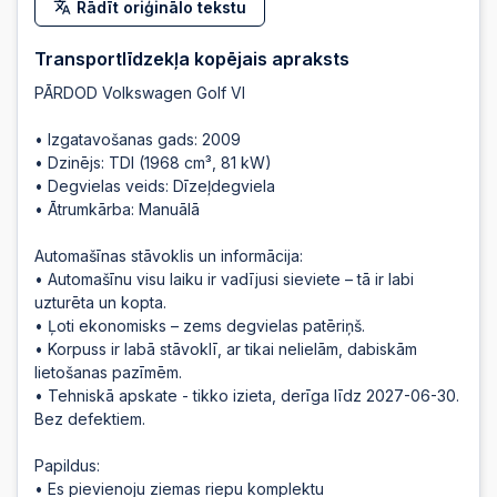
Rādīt oriģinālo tekstu
2025-09-05 21:02:21
Transportlīdzekļa kopējais apraksts
PĀRDOD Volkswagen Golf VI
• Izgatavošanas gads: 2009
• Dzinējs: TDI (1968 cm³, 81 kW)
• Degvielas veids: Dīzeļdegviela
• Ātrumkārba: Manuālā
Automašīnas stāvoklis un informācija:
• Automašīnu visu laiku ir vadījusi sieviete – tā ir labi
uzturēta un kopta.
• Ļoti ekonomisks – zems degvielas patēriņš.
• Korpuss ir labā stāvoklī, ar tikai nelielām, dabiskām
lietošanas pazīmēm.
• Tehniskā apskate - tikko izieta, derīga līdz 2027-06-30.
Bez defektiem.
Papildus:
• Es pievienoju ziemas riepu komplektu