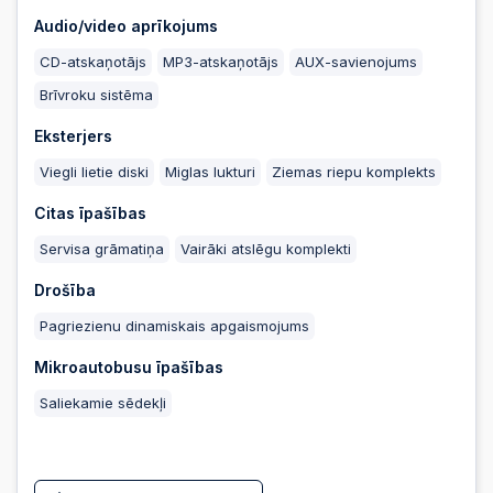
Audio/video aprīkojums
2025-09-09 12:31:58
CD-atskaņotājs
MP3-atskaņotājs
AUX-savienojums
Brīvroku sistēma
2025-09-09
08:57:12
Eksterjers
Viegli lietie diski
Miglas lukturi
Ziemas riepu komplekts
2025-09-08
22:45:07
Citas īpašības
Servisa grāmatiņa
Vairāki atslēgu komplekti
2025-09-08 19:33:29
Drošība
Pagriezienu dinamiskais apgaismojums
2025-09-08
17:30:02
Mikroautobusu īpašības
2025-09-08 15:12:40
Saliekamie sēdekļi
2025-09-08
08:49:04