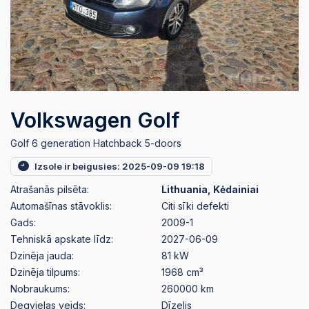
Volkswagen Golf
Golf 6 generation Hatchback 5-doors
Izsole ir beigusies: 2025-09-09 19:18
Atrašanās pilsēta:
Lithuania, Kėdainiai
Automašīnas stāvoklis:
Citi sīki defekti
Gads:
2009-1
Tehniskā apskate līdz:
2027-06-09
Dzinēja jauda:
81 kW
Dzinēja tilpums:
1968 cm³
Nobraukums:
260000 km
Degvielas veids:
Dīzelis