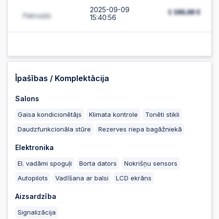
2025-09-09
15:40:56
2025-09-09 15:40:55
2025-09-09 15:40:01
Īpašības / Komplektācija
Salons
2025-09-09
15:40:00
Gaisa kondicionētājs
Klimata kontrole
Tonēti stikli
Daudzfunkcionāla stūre
Rezerves riepa bagāžniekā
2025-09-09 14:37:01
Elektronika
El. vadāmi spoguļi
Borta dators
Nokrišņu sensors
2025-09-09 14:37:01
Autopilots
Vadīšana ar balsi
LCD ekrāns
Aizsardzība
2025-09-09 12:31:58
Signalizācija