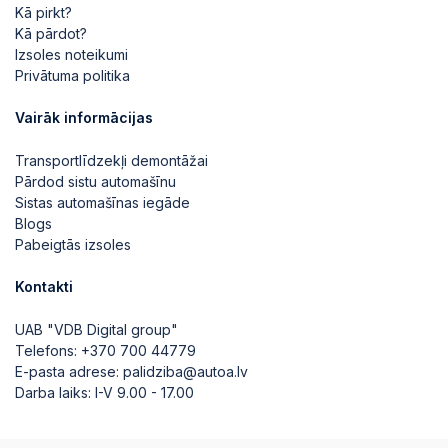
Kā pirkt?
Kā pārdot?
Izsoles noteikumi
Privātuma politika
Vairāk informācijas
Transportlīdzekļi demontāžai
Pārdod sistu automašīnu
Sistas automašīnas iegāde
Blogs
Pabeigtās izsoles
Kontakti
UAB "VDB Digital group"
Telefons:
+370 700 44779
E-pasta adrese:
palidziba@autoa.lv
Darba laiks: I-V 9.00 - 17.00