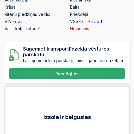
Krāsa:
Balta
Riteņu piedziņas veids:
Priekšējā
VIN kods:
VSSZZ...
Parādīt
Vai ir katalizators?:
Nezināms
Saņemiet transportlīdzekļa vēstures
pārskatu
Lai lejupielādētu pārskatu, jums ir jābūt autorizētam
Pieslēgties
Izsole ir beigusies