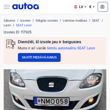
LV
€
Sākums
Izsoles
Slēgtās izsoles
Lietotas mašīnas
SEAT
zsoles
Leon
SEAT Leon
Izsoles ID: 117925
Diemžēl, šī izsole jau ir beigusies
?
Mums ir arī vairāk
lietotu automašīnu SEAT Leon
SKATĪT PIEDĀVĀJUMUS