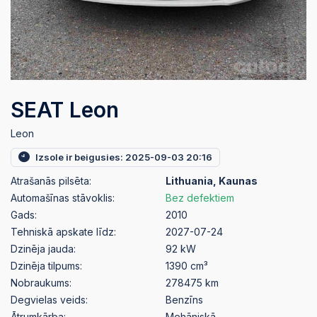
SEAT Leon
Leon
Izsole ir beigusies: 2025-09-03 20:16
Atrašanās pilsēta:
Lithuania, Kaunas
Automašīnas stāvoklis:
Bez defektiem
Gads:
2010
Tehniskā apskate līdz:
2027-07-24
Dzinēja jauda:
92 kW
Dzinēja tilpums:
1390 cm³
Nobraukums:
278475 km
Degvielas veids:
Benzīns
Ātrumkārba:
Mehāniskā