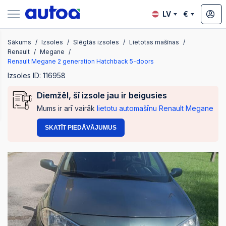
LV
€
Sākums
Izsoles
Slēgtās izsoles
Lietotas mašīnas
zsoles
Renault
Megane
Renault Megane 2 generation Hatchback 5-doors
Izsoles ID: 116958
?
Diemžēl, šī izsole jau ir beigusies
Mums ir arī vairāk
lietotu automašīnu Renault Megane
SKATĪT PIEDĀVĀJUMUS