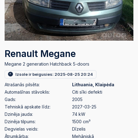
Renault Megane
Megane 2 generation Hatchback 5-doors
Izsole ir beigusies: 2025-08-25 20:24
Atrašanās pilsēta:
Lithuania, Klaipėda
Automašīnas stāvoklis:
Citi sīki defekti
Gads:
2005
Tehniskā apskate līdz:
2027-03-25
Dzinēja jauda:
74 kW
Dzinēja tilpums:
1500 cm³
Degvielas veids:
Dīzelis
Ātrumkārba:
Mehāniskā