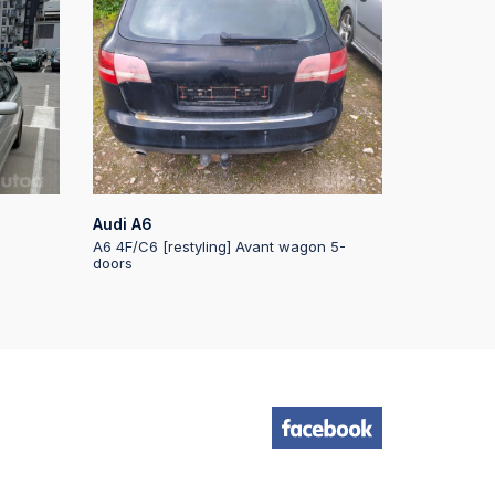
e
:46
45
e
45
Audi A6
A6 4F/C6 [restyling] Avant wagon 5-
doors
:44
e
:44
43
e
43