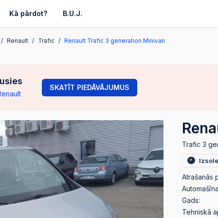
Kā pārdot?
B.U.J.
Renault
Trafic
Renault Trafic 3 generation Minivan
gusies
SKATĪT PIEDĀVĀJUMUS
Renault
Renau
Trafic 3 ge
Izsol
Atrašanās p
Automašīnas
Gads:
Tehniskā a