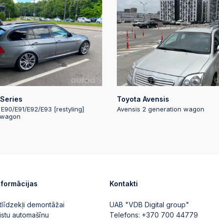
Automātiskā likm
2025-08-13 14:51
2025-08-13 14:51:
Automātiskā likm
2025-08-13 14:51:
Series
Toyota Avensis
 E90/E91/E92/E93 [restyling]
Avensis 2 generation wagon
 wagon
2025-08-13 14:51
Automātiskā likm
2025-08-13 14:51
nformācijas
Kontakti
2025-08-13 14:51:
Automātiskā likm
tlīdzekļi demontāžai
UAB "VDB Digital group"
istu automašīnu
Telefons:
+370 700 44779
2025-08-13 14:51: