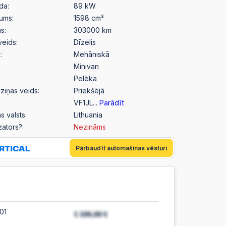
da:
89 kW
pums:
1598 cm³
s:
303000 km
veids:
Dīzelis
:
Mehāniskā
Minivan
Pelēka
ziņas veids:
Priekšējā
VF1JL...
Parādīt
s valsts:
Lithuania
izators?:
Nezināms
Pārbaudīt automašīnas vēsturi
01