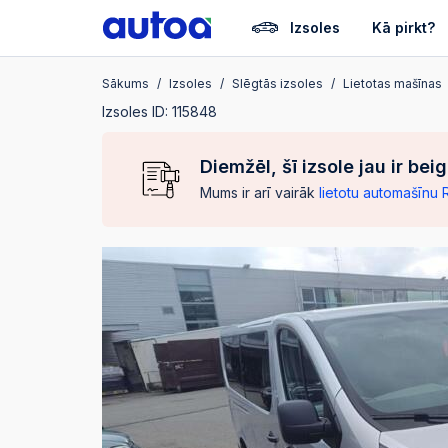
Izsoles
Kā pirkt?
Sākums
Izsoles
Slēgtās izsoles
Lietotas mašīnas
Izsoles ID: 115848
Diemžēl, šī izsole jau ir bei
Mums ir arī vairāk
lietotu automašīnu 