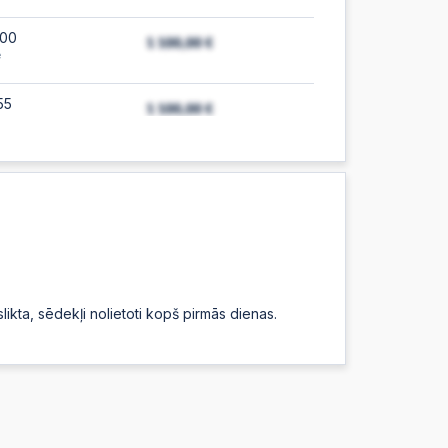
:00
e
55
53
e
:48
:47
kta, sēdekļi nolietoti kopš pirmās dienas.
e
:47
:46