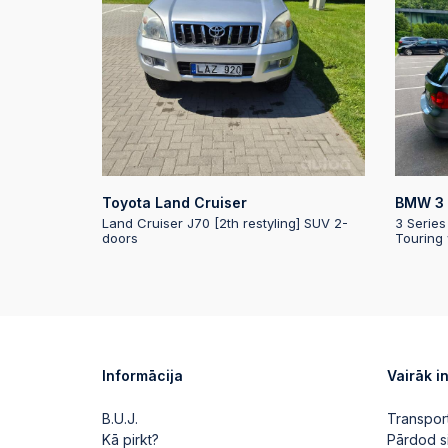
Toyota Land Cruiser
BMW 3 
Land Cruiser J70 [2th restyling] SUV 2-
3 Series
doors
Touring
Informācija
Vairāk i
B.U.J.
Transpor
Kā pirkt?
Pārdod s