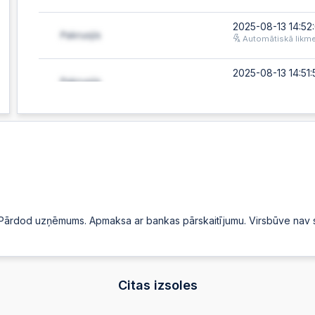
2025-08-13 14:52
Automātiskā likm
2025-08-13 14:51:
2025-08-13 14:51:
Automātiskā likm
2025-08-13 14:51
2025-08-13 14:51
. Pārdod uzņēmums. Apmaksa ar bankas pārskaitījumu. Virsbūve nav sli
Automātiskā likm
2025-08-13 14:51
Citas izsoles
2025-08-13 14:51