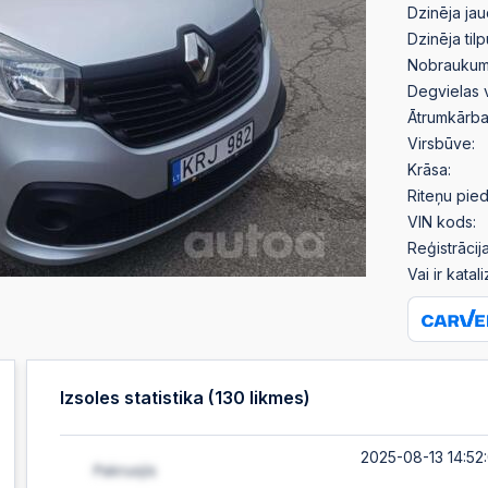
Dzinēja jau
Dzinēja til
Nobraukum
Degvielas 
Ātrumkārba
Virsbūve:
Krāsa:
Riteņu pied
VIN kods:
Reģistrācija
Vai ir katal
Izsoles statistika (
130
likmes)
2025-08-13 14:52: