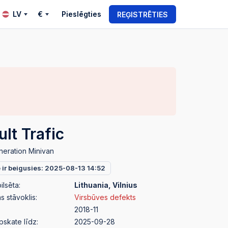
LV
€
Pieslēgties
REĢISTRĒTIES
lt Trafic
neration Minivan
e ir beigusies: 2025-08-13 14:52
ilsēta:
Lithuania, Vilnius
 stāvoklis:
Virsbūves defekts
2018-11
pskate līdz:
2025-09-28