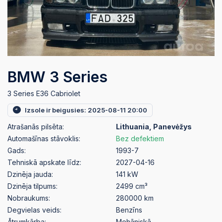
BMW 3 Series
3 Series E36 Cabriolet
Izsole ir beigusies: 2025-08-11 20:00
Atrašanās pilsēta:
Lithuania, Panevėžys
Automašīnas stāvoklis:
Bez defektiem
Gads:
1993-7
Tehniskā apskate līdz:
2027-04-16
Dzinēja jauda:
141 kW
Dzinēja tilpums:
2499 cm³
Nobraukums:
280000 km
Degvielas veids:
Benzīns
Ātrumkārba:
Mehāniskā