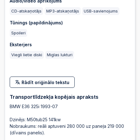
Audio/video aprīkojums
CD-atskaņotājs
MP3-atskaņotājs
USB-savienojums
2025-08-11 19:58:30
Tūnings (papildinājums)
Spoileri
2025-08-11 15:30:56
Eksterjers
Viegli lietie diski
Miglas lukturi
2025-08-11 15:30:56
2025-08-11 10:04:10
Rādīt oriģinālo tekstu
Transportlīdzekļa kopējais apraksts
2025-08-11 08:11:43
BMW E36 325i 1993-07
2025-08-10 15:44:26
Dzinējs: M50tub25 141kw
Nobraukums: reāli aptuveni 280 000 uz paneļa 219 000
(dīvains panelis).