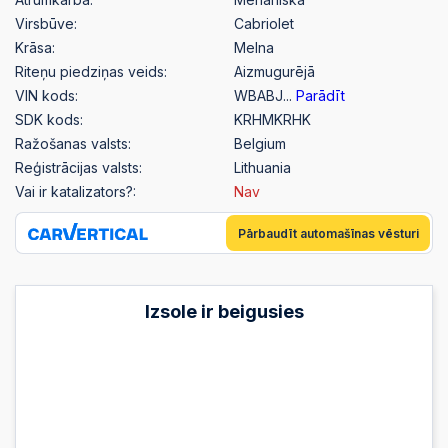
Virsbūve:
Cabriolet
Krāsa:
Melna
Riteņu piedziņas veids:
Aizmugurējā
VIN kods:
WBABJ...
Parādīt
SDK kods:
KRHMKRHK
Ražošanas valsts:
Belgium
Reģistrācijas valsts:
Lithuania
Vai ir katalizators?:
Nav
Pārbaudīt automašīnas vēsturi
Izsole ir beigusies