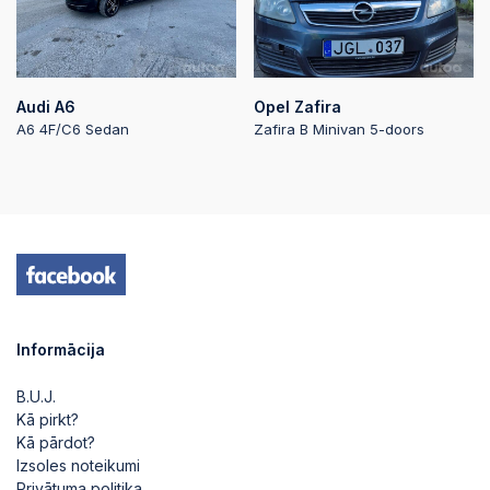
Audi A6
Opel Zafira
A6 4F/C6 Sedan
Zafira B Minivan 5-doors
Informācija
B.U.J.
Kā pirkt?
Kā pārdot?
Izsoles noteikumi
Privātuma politika