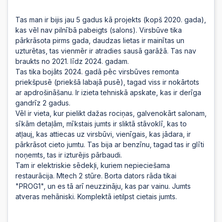
Tas man ir bijis jau 5 gadus kā projekts (kopš 2020. gada),
kas vēl nav pilnībā pabeigts (salons). Virsbūve tika
pārkrāsota pirms gada, daudzas lietas ir mainītas un
uzturētas, tas vienmēr ir atradies sausā garāžā. Tas nav
braukts no 2021. līdz 2024. gadam.
Tas tika bojāts 2024. gadā pēc virsbūves remonta
priekšpusē (priekšā labajā pusē), tagad viss ir nokārtots
ar apdrošināšanu. Ir izieta tehniskā apskate, kas ir derīga
gandrīz 2 gadus.
Vēl ir vieta, kur pielikt dažas rociņas, galvenokārt salonam,
sīkām detaļām, mīkstais jumts ir sliktā stāvoklī, kas to
atļauj, kas attiecas uz virsbūvi, vienīgais, kas jādara, ir
pārkrāsot cieto jumtu. Tas bija ar benzīnu, tagad tas ir glīti
noņemts, tas ir izturējis pārbaudi.
Tam ir elektriskie sēdekļi, kuriem nepieciešama
restaurācija. Mtech 2 stūre. Borta dators rāda tikai
"PROG1", un es tā arī neuzzināju, kas par vainu. Jumts
atveras mehāniski. Komplektā ietilpst cietais jumts.