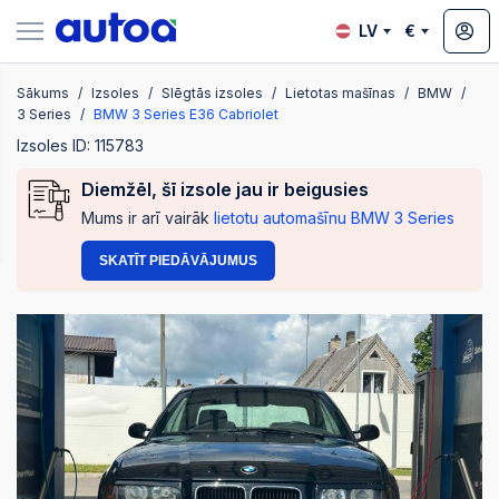
LV
€
Sākums
Izsoles
Slēgtās izsoles
Lietotas mašīnas
BMW
zsoles
3 Series
BMW 3 Series E36 Cabriolet
Izsoles ID: 115783
Diemžēl, šī izsole jau ir beigusies
?
Mums ir arī vairāk
lietotu automašīnu BMW 3 Series
SKATĪT PIEDĀVĀJUMUS