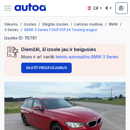
LV
€
Sākums
Izsoles
Slēgtās izsoles
Lietotas mašīnas
BMW
zsoles
3 Series
BMW 3 Series F30/F31/F34 Touring wagon
Izsoles ID: 115781
Diemžēl, šī izsole jau ir beigusies
?
Mums ir arī vairāk
lietotu automašīnu BMW 3 Series
SKATĪT PIEDĀVĀJUMUS