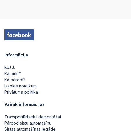
2025-08-11 19:12:45
2025-08-11 19:12:37
2025-08-11 19:12:37
Informācija
2025-08-11 19:06:32
B.U.J.
Kā pirkt?
Kā pārdot?
2025-08-11 19:06:32
Izsoles noteikumi
Privātuma politika
2025-08-11 07:18:23
Vairāk informācijas
Transportlīdzekļi demontāžai
2025-08-11 07:18:23
Pārdod sistu automašīnu
Sistas automašīnas iegāde