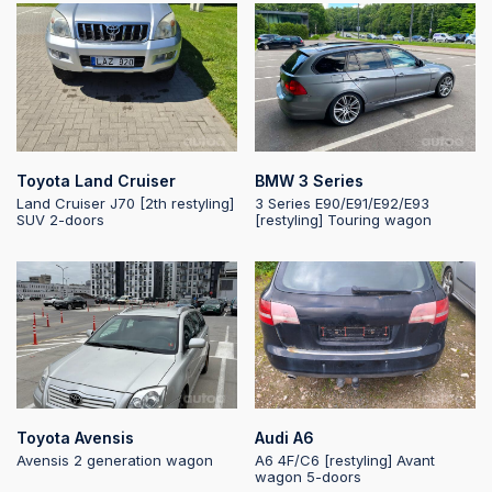
2025-08-11 19:15:21
2025-08-11 19:15:20
Toyota Land Cruiser
BMW 3 Series
Land Cruiser J70 [2th restyling]
3 Series E90/E91/E92/E93
2025-08-11 19:15:20
SUV 2-doors
[restyling] Touring wagon
2025-08-11 19:15:19
2025-08-11 19:15:19
2025-08-11 19:12:45
Toyota Avensis
Audi A6
Avensis 2 generation wagon
A6 4F/C6 [restyling] Avant
wagon 5-doors