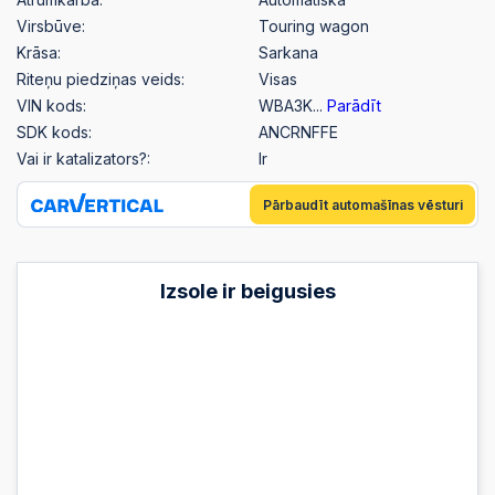
Virsbūve:
Touring wagon
Krāsa:
Sarkana
Riteņu piedziņas veids:
Visas
VIN kods:
WBA3K...
Parādīt
SDK kods:
ANCRNFFE
Vai ir katalizators?:
Ir
Pārbaudīt automašīnas vēsturi
Izsole ir beigusies