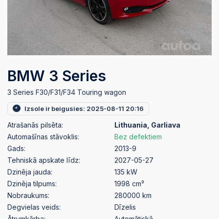
BMW 3 Series
3 Series F30/F31/F34 Touring wagon
Izsole ir beigusies: 2025-08-11 20:16
Atrašanās pilsēta:
Lithuania, Garliava
Automašīnas stāvoklis:
Bez defektiem
Gads:
2013-9
Tehniskā apskate līdz:
2027-05-27
Dzinēja jauda:
135 kW
Dzinēja tilpums:
1998 cm³
Nobraukums:
280000 km
Degvielas veids:
Dīzelis
Ātrumkārba:
Automātiskā