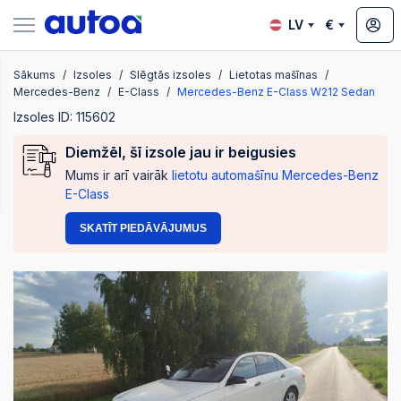
LV
€
Sākums
Izsoles
Slēgtās izsoles
Lietotas mašīnas
zsoles
Mercedes-Benz
E-Class
Mercedes-Benz E-Class W212 Sedan
Izsoles ID: 115602
Diemžēl, šī izsole jau ir beigusies
?
Mums ir arī vairāk
lietotu automašīnu Mercedes-Benz
E-Class
SKATĪT PIEDĀVĀJUMUS