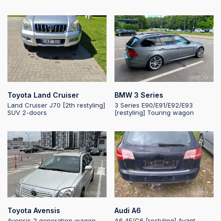
19:08:09
2025-08-08
19:08:08
2025-08-08
19:08:08
2025-08-08
Toyota Land Cruiser
BMW 3 Series
19:08:08
Land Cruiser J70 [2th restyling]
3 Series E90/E91/E92/E93
SUV 2-doors
[restyling] Touring wagon
2025-08-08
19:08:07
2025-08-08
19:08:07
2025-08-08
19:08:07
Toyota Avensis
Audi A6
Avensis 2 generation wagon
A6 4F/C6 [restyling] Avant