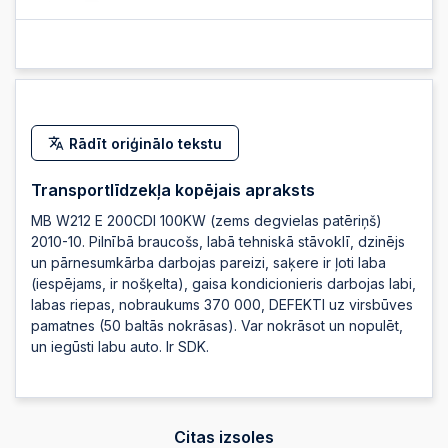
2025-08-08
20:12:49
2025-08-08 20:12:41
Rādīt oriģinālo tekstu
2025-08-08 20:12:38
Transportlīdzekļa kopējais apraksts
MB W212 E 200CDI 100KW (zems degvielas patēriņš)
2025-08-08 19:31:56
2010-10. Pilnībā braucošs, labā tehniskā stāvoklī, dzinējs
un pārnesumkārba darbojas pareizi, saķere ir ļoti laba
(iespējams, ir nošķelta), gaisa kondicionieris darbojas labi,
2025-08-08 19:08:10
labas riepas, nobraukums 370 000, DEFEKTI uz virsbūves
pamatnes (50 baltās nokrāsas). Var nokrāsot un nopulēt,
un iegūsti labu auto. Ir SDK.
2025-08-08
19:08:09
Citas izsoles
2025-08-08