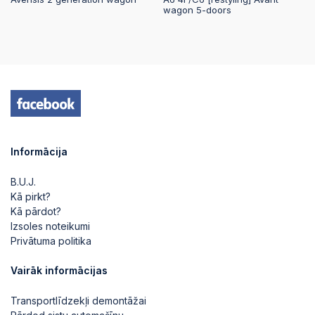
2025-08-08
wagon 5-doors
19:08:06
2025-08-08
19:08:06
2025-08-08
19:08:05
2025-08-08
Informācija
19:08:05
B.U.J.
2025-08-08
Kā pirkt?
19:08:04
Kā pārdot?
Izsoles noteikumi
2025-08-08
Privātuma politika
19:08:04
Vairāk informācijas
2025-08-08
19:08:02
Transportlīdzekļi demontāžai