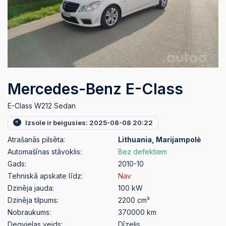
Mercedes-Benz E-Class
E-Class W212 Sedan
Izsole ir beigusies: 2025-08-08 20:22
Atrašanās pilsēta:
Lithuania, Marijampolė
Automašīnas stāvoklis:
Bez defektiem
Gads:
2010-10
Tehniskā apskate līdz:
Nav
Dzinēja jauda:
100 kW
Dzinēja tilpums:
2200 cm³
Nobraukums:
370000 km
Degvielas veids:
Dīzelis