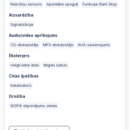
Nokrišņu sensors
Apsildāmi spoguļi
Funkcija Start-Stop
Aizsardzība
2025-08-04 21:33:50
Signalizācija
Audio/video aprīkojums
2025-08-01 23:16:08
CD-atskaņotājs
MP3-atskaņotājs
AUX-savienojums
Eksterjers
Viegli lietie diski
Miglas lukturi
Citas īpašības
Katalizators
Drošība
ISOFIX stiprinājumu vietas