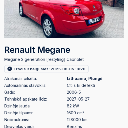
Renault Megane
Megane 2 generation [restyling] Cabriolet
Izsole ir beigusies: 2025-08-05 19:20
Atrašanās pilsēta:
Lithuania, Plungė
Automašīnas stāvoklis:
Citi sīki defekti
Gads:
2006-5
Tehniskā apskate līdz:
2027-05-27
Dzinēja jauda:
82 kW
Dzinēja tilpums:
1600 cm³
Nobraukums:
128000 km
Degvielas veids:
Benzīns