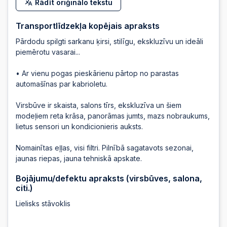
Rādīt oriģinālo tekstu
Transportlīdzekļa kopējais apraksts
Pārdodu spilgti sarkanu ķirsi, stilīgu, ekskluzīvu un ideāli
piemērotu vasarai...
• Ar vienu pogas pieskārienu pārtop no parastas
automašīnas par kabrioletu.
Virsbūve ir skaista, salons tīrs, ekskluzīva un šiem
modeļiem reta krāsa, panorāmas jumts, mazs nobraukums,
lietus sensori un kondicionieris auksts.
Nomainītas eļļas, visi filtri. Pilnībā sagatavots sezonai,
jaunas riepas, jauna tehniskā apskate.
Bojājumu/defektu apraksts (virsbūves, salona,
citi.)
Lielisks stāvoklis