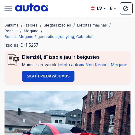
LV
€
Sākums
Izsoles
Slēgtās izsoles
Lietotas mašīnas
zsoles
Renault
Megane
Renault Megane 2 generation [restyling] Cabriolet
Izsoles ID: 115257
?
Diemžēl, šī izsole jau ir beigusies
Mums ir arī vairāk
lietotu automašīnu Renault Megane
SKATĪT PIEDĀVĀJUMUS