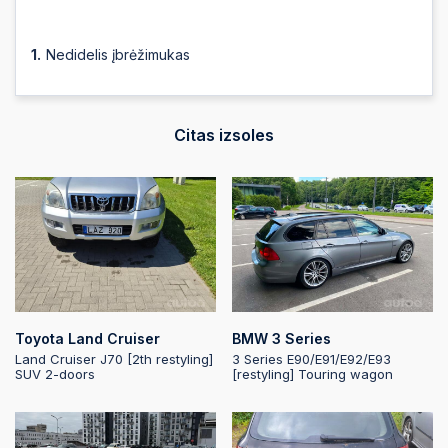
Nedidelis įbrėžimukas
Citas izsoles
Toyota Land Cruiser
BMW 3 Series
Land Cruiser J70 [2th restyling]
3 Series E90/E91/E92/E93
SUV 2-doors
[restyling] Touring wagon