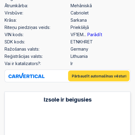
Ātrumkārba:
Mehāniskā
Virsbūve:
Cabriolet
Krāsa:
Sarkana
Riteņu piedziņas veids:
Priekšējā
VIN kods:
VF1EM...
Parādīt
SDK kods:
ETNKHRET
Ražošanas valsts:
Germany
Reģistrācijas valsts:
Lithuania
Vai ir katalizators?:
Ir
Pārbaudīt automašīnas vēsturi
Izsole ir beigusies