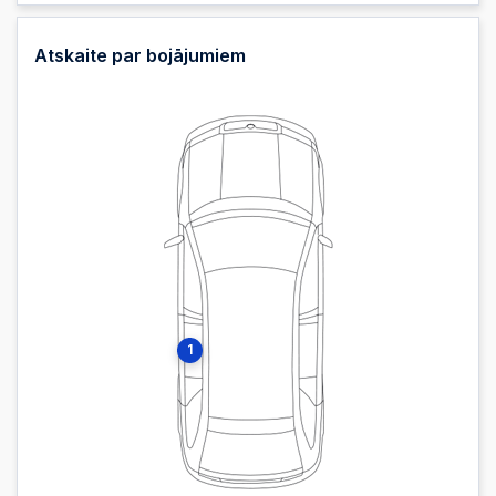
Atskaite par bojājumiem
1