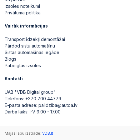
Izsoles noteikumi
Privātuma politika
Vairāk informācijas
Transportlīdzekļi demontāžai
Pārdod sistu automašīnu
Sistas automašīnas iegāde
Blogs
Pabeigtās izsoles
Kontakti
UAB "VDB Digital group"
Telefons:
+370 700 44779
E-pasta adrese:
palidziba@autoa.lv
Darba laiks: I-V 9.00 - 17.00
Mājas lapu izstrāde:
VDB.lt