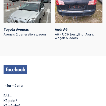
Toyota Avensis
Audi A6
Avensis 2 generation wagon
A6 4F/C6 [restyling] Avant
wagon 5-doors
Informācija
B.U.J.
Kā pirkt?
Kā pārdot?