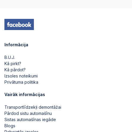
2025-08-04 16:28:11
2025-08-04 16:28:10
Informācija
2025-08-04 16:28:10
B.U.J.
Kā pirkt?
2025-08-04
Kā pārdot?
16:28:09
Izsoles noteikumi
Privātuma politika
2025-08-04
16:28:09
Vairāk informācijas
2025-08-04
Transportlīdzekļi demontāžai
16:28:09
Pārdod sistu automašīnu
Sistas automašīnas iegāde
2025-08-04
Blogs
16:28:08
Pabeigtās izsoles