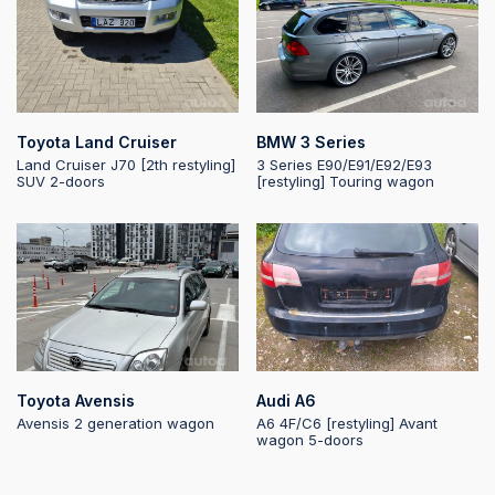
2025-08-04 16:28:14
2025-08-04 16:28:14
Toyota Land Cruiser
BMW 3 Series
2025-08-04 16:28:13
Land Cruiser J70 [2th restyling]
3 Series E90/E91/E92/E93
SUV 2-doors
[restyling] Touring wagon
2025-08-04 16:28:13
2025-08-04 16:28:12
2025-08-04 16:28:12
Toyota Avensis
Audi A6
Avensis 2 generation wagon
A6 4F/C6 [restyling] Avant
wagon 5-doors
2025-08-04 16:28:11