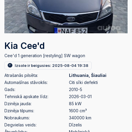
Kia Cee'd
Cee'd 1 generation [restyling] SW wagon
Izsole ir beigusies: 2025-08-04 19:38
Atrašanās pilsēta:
Lithuania, Šiauliai
Automašīnas stāvoklis:
Citi sīki defekti
Gads:
2010-5
Tehniskā apskate līdz:
2026-03-01
Dzinēja jauda:
85 kW
Dzinēja tilpums:
1600 cm³
Nobraukums:
340000 km
Degvielas veids:
Dīzelis
Ātrumkārba:
Mehāniskā