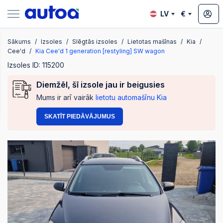
LV
€
Sākums
Izsoles
Slēgtās izsoles
Lietotas mašīnas
Kia
zsoles
Cee'd
Kia Cee'd 1 generation [restyling] SW wagon
Izsoles ID: 115200
Diemžēl, šī izsole jau ir beigusies
?
Mums ir arī vairāk
lietotu automašīnu Kia
SKATĪT PIEDĀVĀJUMUS