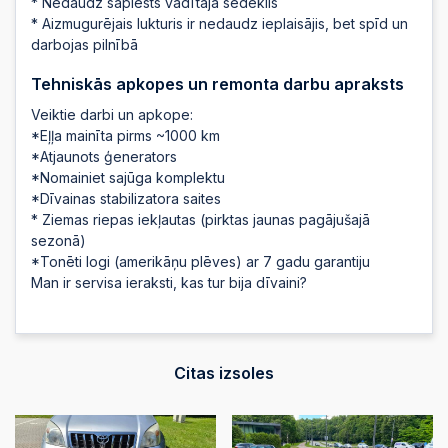
* Nedaudz saplēsts vadītāja sēdeklis
16:50:42
* Aizmugurējais lukturis ir nedaudz ieplaisājis, bet spīd un
darbojas pilnībā
2025-08-04 16:50:41
Tehniskās apkopes un remonta darbu apraksts
Veiktie darbi un apkope:
2025-08-04 16:50:41
*Eļļa mainīta pirms ~1000 km
*Atjaunots ģenerators
*Nomainiet sajūga komplektu
2025-08-04 16:28:16
*Dīvainas stabilizatora saites
* Ziemas riepas iekļautas (pirktas jaunas pagājušajā
sezonā)
2025-08-04 16:28:16
*Tonēti logi (amerikāņu plēves) ar 7 gadu garantiju
Man ir servisa ieraksti, kas tur bija dīvaini?
2025-08-04 16:28:15
Citas izsoles
2025-08-04 16:28:15