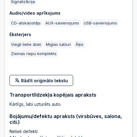
Signalizācija
Audio/video aprīkojums
2025-08-04
16:50:45
CD-atskaņotājs
AUX-savienojums
USB-savienojums
Eksterjers
2025-08-04
16:50:44
Viegli lietie diski
Miglas lukturi
Āķis
Ziemas riepu komplekts
2025-08-04
16:50:44
2025-08-04
16:50:43
Rādīt oriģinālo tekstu
Transportlīdzekļa kopējais apraksts
2025-08-04
16:50:43
Kārtīgs, labi uzturēts auto.
2025-08-04
Bojājumu/defektu apraksts (virsbūves, salona,
16:50:42
citi.)
Nelieli defekti:
2025-08-04