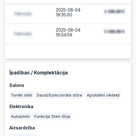
2025-08-04
19:35:00
2025-08-04
19:34:59
2025-08-04
19:34:36
2025-08-04
Īpašības / Komplektācija
19:34:36
Salons
2025-08-04
16:50:47
Tonēti stikli
Daudzfunkcionāla stūre
Apsildāmi sēdekļi
Elektronika
2025-08-04
16:50:47
Autopilots
Funkcija Start-Stop
Aizsardzība
2025-08-04
16:50:45