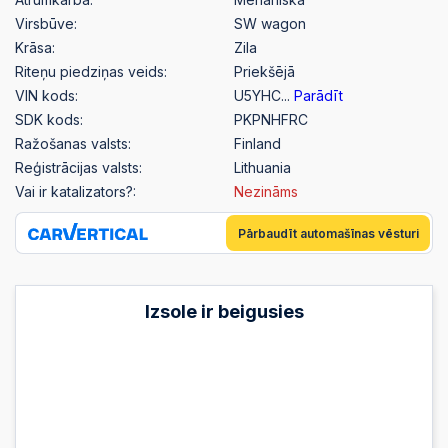
Virsbūve:
SW wagon
Krāsa:
Zila
Riteņu piedziņas veids:
Priekšējā
VIN kods:
U5YHC...
Parādīt
SDK kods:
PKPNHFRC
Ražošanas valsts:
Finland
Reģistrācijas valsts:
Lithuania
Vai ir katalizators?:
Nezināms
Pārbaudīt automašīnas vēsturi
Izsole ir beigusies