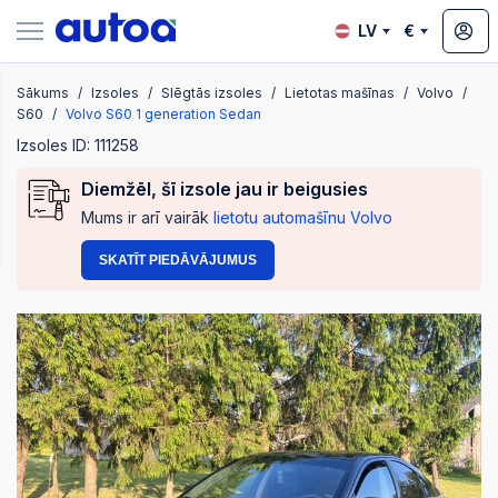
LV
€
Sākums
Izsoles
Slēgtās izsoles
Lietotas mašīnas
Volvo
zsoles
S60
Volvo S60 1 generation Sedan
Izsoles ID: 111258
Diemžēl, šī izsole jau ir beigusies
?
Mums ir arī vairāk
lietotu automašīnu Volvo
SKATĪT PIEDĀVĀJUMUS