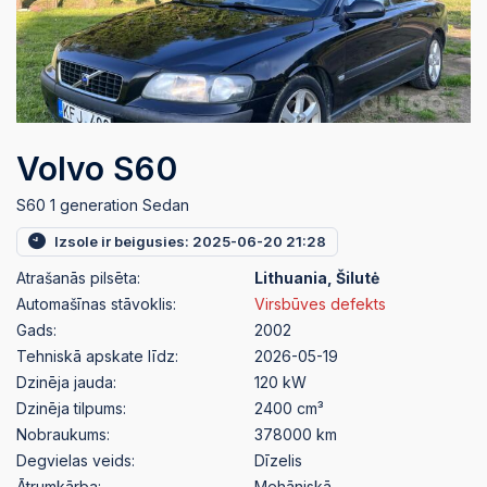
Volvo S60
S60 1 generation Sedan
Izsole ir beigusies: 2025-06-20 21:28
Atrašanās pilsēta:
Lithuania, Šilutė
Automašīnas stāvoklis:
Virsbūves defekts
Gads:
2002
Tehniskā apskate līdz:
2026-05-19
Dzinēja jauda:
120 kW
Dzinēja tilpums:
2400 cm³
Nobraukums:
378000 km
Degvielas veids:
Dīzelis
Ātrumkārba:
Mehāniskā