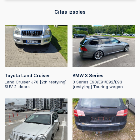
2025-06-20 21:25:54
Citas izsoles
2025-06-20 21:25:53
2025-06-20 21:25:53
2025-06-20 21:25:52
Toyota Land Cruiser
BMW 3 Series
Land Cruiser J70 [2th restyling]
3 Series E90/E91/E92/E93
SUV 2-doors
[restyling] Touring wagon
2025-06-20 21:25:52
2025-06-20 21:24:37
2025-06-20 21:24:36