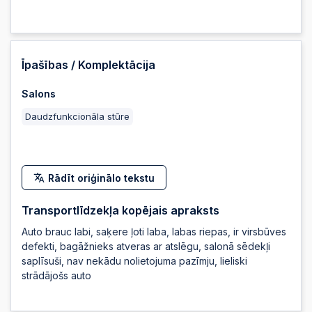
2025-06-20 21:26:00
2025-06-20 21:25:59
Īpašības / Komplektācija
Salons
2025-06-20 21:25:58
Daudzfunkcionāla stūre
2025-06-20 21:25:58
Rādīt oriģinālo tekstu
2025-06-20 21:25:56
Transportlīdzekļa kopējais apraksts
Auto brauc labi, saķere ļoti laba, labas riepas, ir virsbūves
2025-06-20 21:25:56
defekti, bagāžnieks atveras ar atslēgu, salonā sēdekļi
saplīsuši, nav nekādu nolietojuma pazīmju, lieliski
strādājošs auto
2025-06-20 21:25:55