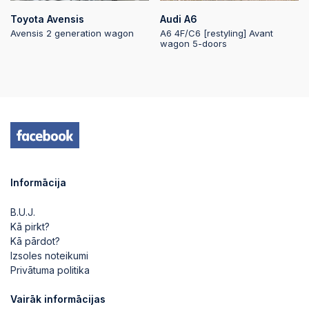
Toyota Avensis
Audi A6
2025-06-20 21:24:18
Avensis 2 generation wagon
A6 4F/C6 [restyling] Avant
wagon 5-doors
2025-06-20 21:24:18
2025-06-20 15:38:52
2025-06-20 15:38:52
Informācija
B.U.J.
2025-06-20 13:40:02
Kā pirkt?
Kā pārdot?
Izsoles noteikumi
Privātuma politika
Vairāk informācijas