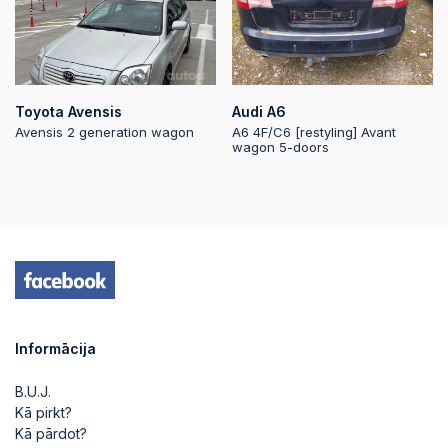
2025-06-03
20:50:09
2025-06-03
Toyota Avensis
Audi A6
20:50:04
Avensis 2 generation wagon
A6 4F/C6 [restyling] Avant
wagon 5-doors
2025-06-03
20:50:04
2025-06-03
20:49:58
2025-06-03
20:49:58
Informācija
2025-06-03
20:49:53
B.U.J.
Kā pirkt?
Kā pārdot?
2025-06-03