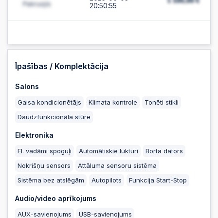
20:50:55
2025-06-03
20:50:54
2025-06-03 20:50:51
Īpašības / Komplektācija
Salons
2025-06-03 20:50:51
Gaisa kondicionētājs
Klimata kontrole
Tonēti stikli
Daudzfunkcionāla stūre
2025-06-03
20:50:46
Elektronika
El. vadāmi spoguļi
Automātiskie lukturi
Borta dators
2025-06-03
Nokrišņu sensors
Attāluma sensoru sistēma
20:50:46
Sistēma bez atslēgām
Autopilots
Funkcija Start-Stop
2025-06-03
Audio/video aprīkojums
20:50:38
AUX-savienojums
USB-savienojums