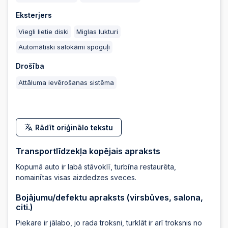
2025-06-03
20:50:38
Eksterjers
Viegli lietie diski
Miglas lukturi
2025-06-03
20:50:36
Automātiski salokāmi spoguļi
Drošība
2025-06-03
20:50:36
Attāluma ievērošanas sistēma
2025-06-03
20:50:34
Rādīt oriģinālo tekstu
2025-06-03
20:50:34
Transportlīdzekļa kopējais apraksts
Kopumā auto ir labā stāvoklī, turbīna restaurēta,
2025-06-03
nomainītas visas aizdedzes sveces.
20:50:23
Bojājumu/defektu apraksts (virsbūves, salona,
citi.)
2025-06-03
20:50:23
Piekare ir jālabo, jo rada troksni, turklāt ir arī troksnis no