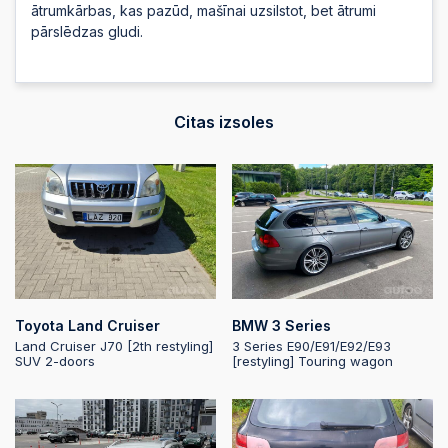
ātrumkārbas, kas pazūd, mašīnai uzsilstot, bet ātrumi
2025-06-03
pārslēdzas gludi.
20:50:20
2025-06-03
20:50:20
Citas izsoles
2025-06-03 20:50:18
2025-06-03 20:50:18
2025-06-03 20:50:15
Toyota Land Cruiser
BMW 3 Series
Land Cruiser J70 [2th restyling]
3 Series E90/E91/E92/E93
2025-06-03 20:50:15
SUV 2-doors
[restyling] Touring wagon
2025-06-03
20:50:09