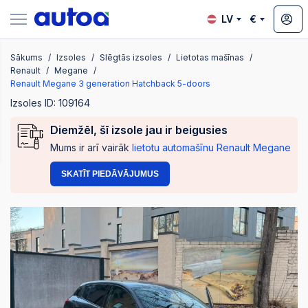
LV
€
Sākums
Izsoles
Slēgtās izsoles
Lietotas mašīnas
zsoles
Renault
Megane
Renault Megane 3 generation Hatchback 5-doors
Izsoles ID: 109164
?
Diemžēl, šī izsole jau ir beigusies
Mums ir arī vairāk
lietotu automašīnu Renault Megane
SKATĪT PIEDĀVĀJUMUS