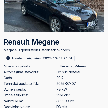
Renault Megane
Megane 3 generation Hatchback 5-doors
Izsole ir beigusies: 2025-06-03 20:51
Atrašanās pilsēta:
Lithuania, Vilnius
Automašīnas stāvoklis:
Citi sīki defekti
Gads:
2012
Tehniskā apskate līdz:
2025-07-07
Dzinēja jauda:
78 kW
Dzinēja tilpums:
1461 cm³
Nobraukums:
350000 km
Degvielas veids:
Dīzelis