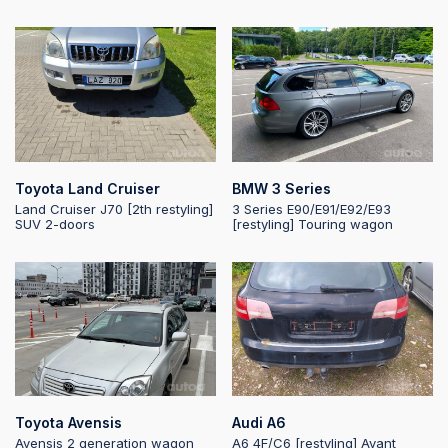
Toyota Land Cruiser
BMW 3 Series
Land Cruiser J70 [2th restyling]
3 Series E90/E91/E92/E93
SUV 2-doors
[restyling] Touring wagon
Toyota Avensis
Audi A6
Avensis 2 generation wagon
A6 4F/C6 [restyling] Avant