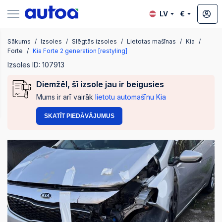
LV
€
Sākums
Izsoles
Slēgtās izsoles
Lietotas mašīnas
Kia
zsoles
Forte
Kia Forte 2 generation [restyling]
Izsoles ID: 107913
Diemžēl, šī izsole jau ir beigusies
?
Mums ir arī vairāk
lietotu automašīnu Kia
SKATĪT PIEDĀVĀJUMUS