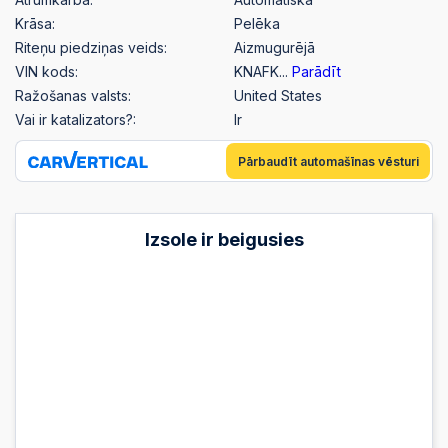
Krāsa:
Pelēka
Riteņu piedziņas veids:
Aizmugurējā
VIN kods:
KNAFK...
Parādīt
Ražošanas valsts:
United States
Vai ir katalizators?:
Ir
Pārbaudīt automašīnas vēsturi
Izsole ir beigusies