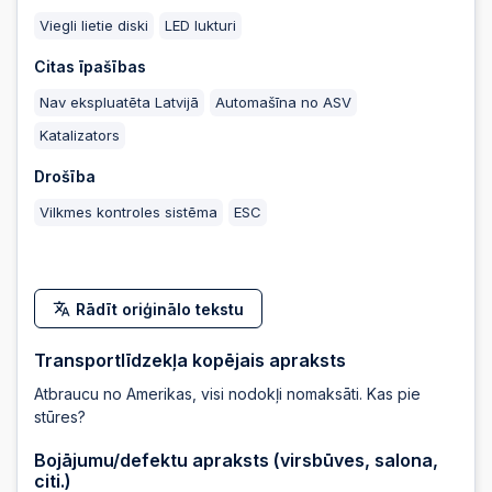
Viegli lietie diski
LED lukturi
2025-05-23 19:57:29
Citas īpašības
Nav ekspluatēta Latvijā
Automašīna no ASV
2025-05-23 19:48:39
Katalizators
Drošība
2025-05-23 19:44:53
Vilkmes kontroles sistēma
ESC
Rādīt oriģinālo tekstu
Transportlīdzekļa kopējais apraksts
Atbraucu no Amerikas, visi nodokļi nomaksāti. Kas pie
stūres?
Bojājumu/defektu apraksts (virsbūves, salona,
citi.)