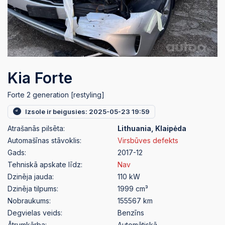
Kia Forte
Forte 2 generation [restyling]
Izsole ir beigusies: 2025-05-23 19:59
Atrašanās pilsēta:
Lithuania, Klaipėda
Automašīnas stāvoklis:
Virsbūves defekts
Gads:
2017-12
Tehniskā apskate līdz:
Nav
Dzinēja jauda:
110 kW
Dzinēja tilpums:
1999 cm³
Nobraukums:
155567 km
Degvielas veids:
Benzīns
Ātrumkārba:
Automātiskā