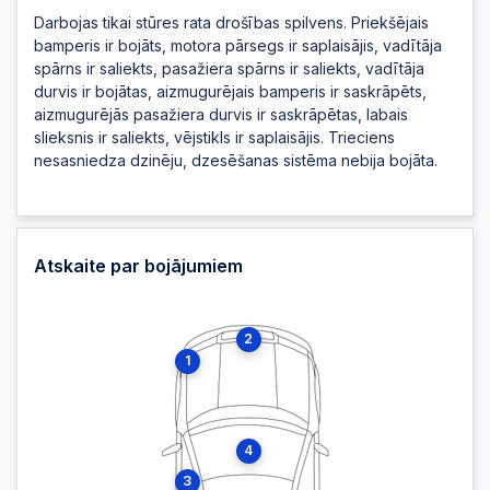
Darbojas tikai stūres rata drošības spilvens. Priekšējais
bamperis ir bojāts, motora pārsegs ir saplaisājis, vadītāja
spārns ir saliekts, pasažiera spārns ir saliekts, vadītāja
durvis ir bojātas, aizmugurējais bamperis ir saskrāpēts,
aizmugurējās pasažiera durvis ir saskrāpētas, labais
slieksnis ir saliekts, vējstikls ir saplaisājis. Trieciens
nesasniedza dzinēju, dzesēšanas sistēma nebija bojāta.
Atskaite par bojājumiem
2
1
4
3