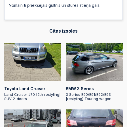
Nomainīti priekšējais gultnis un stūres stieņa gals.
2025-05-20
20:32:54
2025-05-20 20:32:53
Citas izsoles
2025-05-20 20:32:53
2025-05-20 20:32:51
2025-05-20 20:32:51
Toyota Land Cruiser
BMW 3 Series
Land Cruiser J70 [2th restyling]
3 Series E90/E91/E92/E93
SUV 2-doors
[restyling] Touring wagon
2025-05-20
20:32:50
2025-05-20