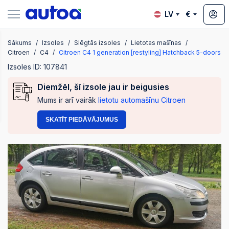
LV
€
Sākums
Izsoles
Slēgtās izsoles
Lietotas mašīnas
zsoles
Citroen
C4
Citroen C4 1 generation [restyling] Hatchback 5-doors
Izsoles ID: 107841
Diemžēl, šī izsole jau ir beigusies
?
Mums ir arī vairāk
lietotu automašīnu Citroen
SKATĪT PIEDĀVĀJUMUS