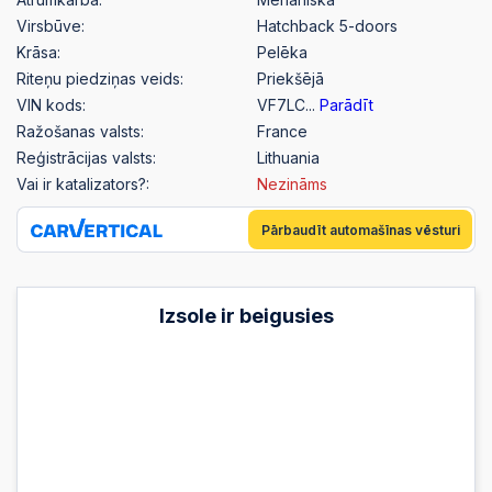
Virsbūve:
Hatchback 5-doors
Krāsa:
Pelēka
Riteņu piedziņas veids:
Priekšējā
VIN kods:
VF7LC...
Parādīt
Ražošanas valsts:
France
Reģistrācijas valsts:
Lithuania
Vai ir katalizators?:
Nezināms
Pārbaudīt automašīnas vēsturi
Izsole ir beigusies