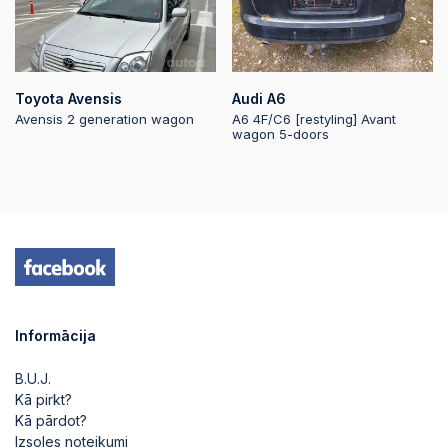
20:32:50
2025-05-20
20:32:49
Toyota Avensis
Audi A6
2025-05-20
Avensis 2 generation wagon
A6 4F/C6 [restyling] Avant
20:32:49
wagon 5-doors
2025-05-20
20:32:49
2025-05-20
20:32:48
2025-05-20
20:32:48
Informācija
B.U.J.
2025-05-20
20:32:48
Kā pirkt?
Kā pārdot?
Izsoles noteikumi
2025-05-20