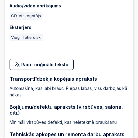
Audio/video aprīkojums
2025-05-20 21:44:23
CD-atskaņotājs
Eksterjers
2025-05-20 21:44:23
Viegli lietie diski
2025-05-20 21:44:22
Rādīt oriģinālo tekstu
2025-05-20 21:44:22
Transportlīdzekļa kopējais apraksts
Automašīna, kas labi brauc. Riepas labas, viss darbojas kā
2025-05-20 21:44:20
nākas.
Bojājumu/defektu apraksts (virsbūves, salona,
2025-05-20 21:44:20
citi.)
Minimāli virsbūves defekti, kas neietekmē braukšanu.
2025-05-20
Tehniskās apkopes un remonta darbu apraksts
20:42:27