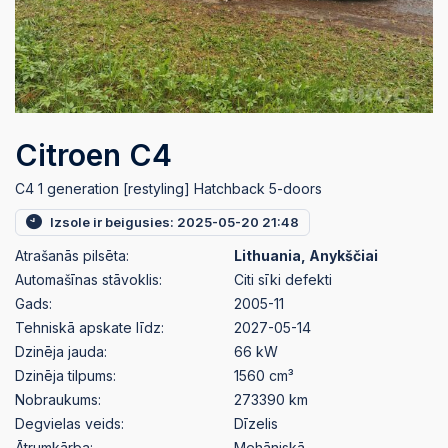
Citroen C4
C4 1 generation [restyling] Hatchback 5-doors
Izsole ir beigusies: 2025-05-20 21:48
Atrašanās pilsēta:
Lithuania, Anykščiai
Automašīnas stāvoklis:
Citi sīki defekti
Gads:
2005-11
Tehniskā apskate līdz:
2027-05-14
Dzinēja jauda:
66 kW
Dzinēja tilpums:
1560 cm³
Nobraukums:
273390 km
Degvielas veids:
Dīzelis
Ātrumkārba:
Mehāniskā