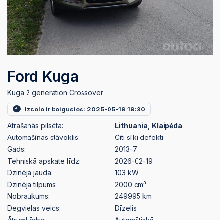
Ford Kuga
Kuga 2 generation Crossover
Izsole ir beigusies: 2025-05-19 19:30
Atrašanās pilsēta:
Lithuania, Klaipėda
Automašīnas stāvoklis:
Citi sīki defekti
Gads:
2013-7
Tehniskā apskate līdz:
2026-02-19
Dzinēja jauda:
103 kW
Dzinēja tilpums:
2000 cm³
Nobraukums:
249995 km
Degvielas veids:
Dīzelis
Ātrumkārba:
Automātiskā