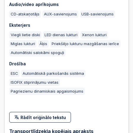
Audio/video aprīkojums
CD-atskaņotājs
AUX-savienojums
USB-savienojums
2025-05-19 18:01:01
Eksterjers
Viegli lietie diski
LED dienas lukturi
Xenon lukturi
2025-05-19 18:00:59
Miglas lukturi
Āķis
Priekšējo lukturu mazgāšanas ierīce
Automātiski salokāmi spoguļi
2025-05-19 18:00:59
Drošība
ESC
Automātiskā parkošanās sistēma
2025-05-19 14:08:12
ISOFIX stiprinājumu vietas
Pagriezienu dinamiskais apgaismojums
2025-05-19 14:08:12
2025-05-19 11:33:10
Rādīt oriģinālo tekstu
Transportlīdzekļa kopējais apraksts