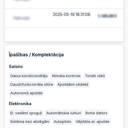
2025-05-19 18:31:08
2025-05-19 18:31:08
2025-05-19 18:31:07
Īpašības / Komplektācija
Salons
2025-05-19 18:31:06
Gaisa kondicionētājs
Klimata kontrole
Tonēti stikli
Daudzfunkcionāla stūre
Apsildāmi sēdekļi
2025-05-19 18:01:02
Autonomā apsilde
Elektronika
2025-05-19 18:01:02
El. vadāmi spoguļi
Automātiskie lukturi
Borta dators
Sistēma bez atslēgām
Autopilots
Vējstikla el. apsilde
2025-05-19 18:01:01