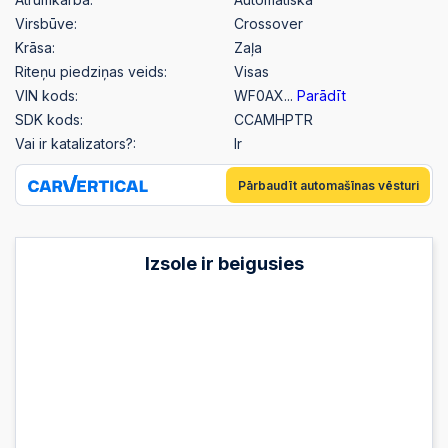
Virsbūve:
Crossover
Krāsa:
Zaļa
Riteņu piedziņas veids:
Visas
VIN kods:
WF0AX...
Parādīt
SDK kods:
CCAMHPTR
Vai ir katalizators?:
Ir
Pārbaudīt automašīnas vēsturi
Izsole ir beigusies