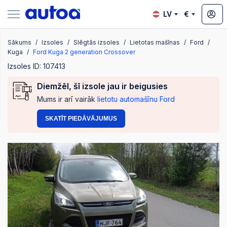
LV
€
Sākums
Izsoles
Slēgtās izsoles
Lietotas mašīnas
Ford
zsoles
Kuga
Ford Kuga 2 generation Crossover
Izsoles ID: 107413
Diemžēl, šī izsole jau ir beigusies
?
Mums ir arī vairāk
lietotu automašīnu Ford
SKATĪT PIEDĀVĀJUMUS