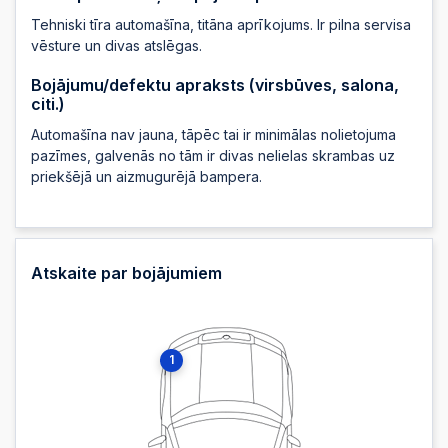
2025-05-17 09:14:50
Tehniski tīra automašīna, titāna aprīkojums. Ir pilna servisa
vēsture un divas atslēgas.
Bojājumu/defektu apraksts (virsbūves, salona,
citi.)
Automašīna nav jauna, tāpēc tai ir minimālas nolietojuma
pazīmes, galvenās no tām ir divas nelielas skrambas uz
priekšējā un aizmugurējā bampera.
Atskaite par bojājumiem
1