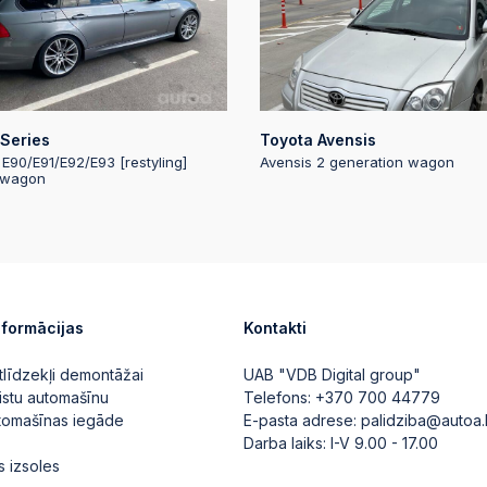
2025-05-09 20:54
2025-05-09 20:54
Series
Toyota Avensis
 E90/E91/E92/E93 [restyling]
Avensis 2 generation wagon
 wagon
2025-05-09 20:54
2025-05-09 20:54
2025-05-09 20:54
nformācijas
Kontakti
tlīdzekļi demontāžai
UAB "VDB Digital group"
2025-05-09 20:54
istu automašīnu
Telefons:
+370 700 44779
utomašīnas iegāde
E-pasta adrese:
palidziba@autoa.
Darba laiks: I-V 9.00 - 17.00
s izsoles
2025-05-09 20:54
Automātiskā likme