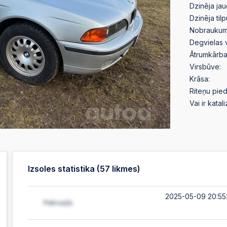
Dzinēja jau
Dzinēja til
Nobraukum
Degvielas 
Ātrumkārba
Virsbūve:
Krāsa:
Riteņu pied
Vai ir katal
Izsoles statistika (
57
likmes)
2025-05-09 20:55