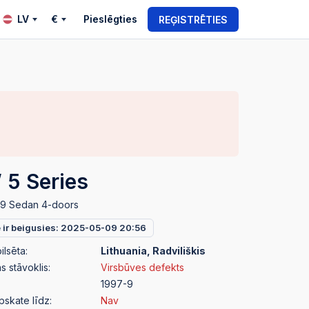
LV
€
Pieslēgties
REĢISTRĒTIES
5 Series
39 Sedan 4-doors
e ir beigusies: 2025-05-09 20:56
ilsēta:
Lithuania, Radviliškis
 stāvoklis:
Virsbūves defekts
1997-9
pskate līdz:
Nav