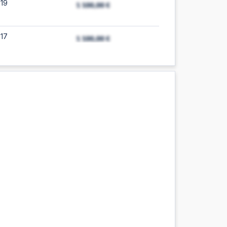
:19
:17
15
:14
11
:09
:06