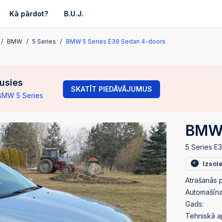
Kā pārdot?
B.U.J.
BMW
5 Series
BMW 5 Series E39 Sedan 4-doors
gusies
SKATĪT PIEDĀVĀJUMUS
 BMW 5 Series
BMW 
5 Series E
Izsol
Atrašanās p
Automašīnas
Gads:
Tehniskā a