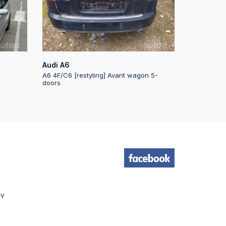
:49
:36
Audi A6
A6 4F/C6 [restyling] Avant wagon 5-
doors
:29
:28
:26
:19
lv
:18