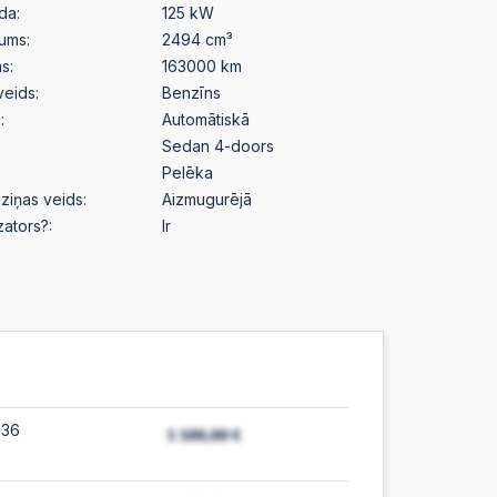
da:
125 kW
pums:
2494 cm³
s:
163000 km
veids:
Benzīns
:
Automātiskā
Sedan 4-doors
Pelēka
ziņas veids:
Aizmugurējā
izators?:
Ir
:36