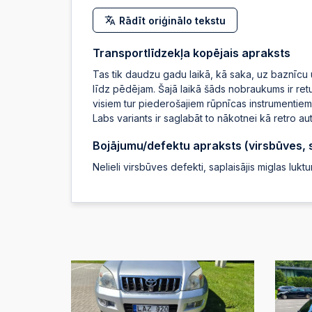
Rādīt oriģinālo tekstu
Transportlīdzekļa kopējais apraksts
Tas tik daudzu gadu laikā, kā saka, uz baznīcu u
līdz pēdējam. Šajā laikā šāds nobraukums ir retums
visiem tur piederošajiem rūpnīcas instrumentiem. 
Labs variants ir saglabāt to nākotnei kā retro a
Bojājumu/defektu apraksts (virsbūves, sa
Nelieli virsbūves defekti, saplaisājis miglas luk