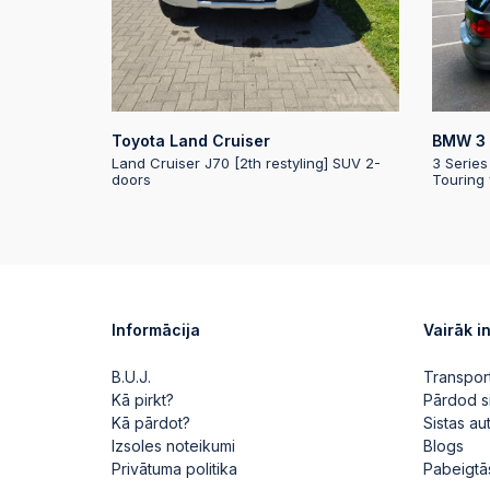
Toyota Land Cruiser
BMW 3 
Land Cruiser J70 [2th restyling] SUV 2-
3 Series
doors
Touring
Informācija
Vairāk i
B.U.J.
Transpor
Kā pirkt?
Pārdod s
Kā pārdot?
Sistas a
Izsoles noteikumi
Blogs
Privātuma politika
Pabeigtā