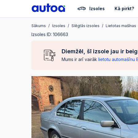
Izsoles
Kā pirkt?
Sākums
Izsoles
Slēgtās izsoles
Lietotas mašīnas
Izsoles ID: 106663
Diemžēl, šī izsole jau ir bei
Mums ir arī vairāk
lietotu automašīnu