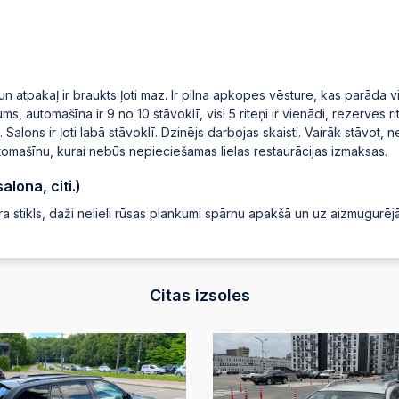
2025-05-09 20:55
2025-05-09 20:55
n atpakaļ ir braukts ļoti maz. Ir pilna apkopes vēsture, kas parāda v
, automašīna ir 9 no 10 stāvoklī, visi 5 riteņi ir vienādi, rezerves rit
Salons ir ļoti labā stāvoklī. Dzinējs darbojas skaisti. Vairāk stāvot,
2025-05-09 20:55
utomašīnu, kurai nebūs nepieciešamas lielas restaurācijas izmaksas.
lona, citi.)
2025-05-09 20:54
tura stikls, daži nelieli rūsas plankumi spārnu apakšā un uz aizmugurē
2025-05-09 20:54
Citas izsoles
2025-05-09 20:54
2025-05-09 20:54