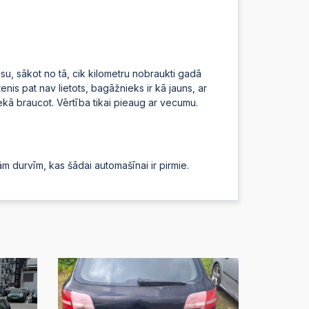
:04
:02
isu, sākot no tā, cik kilometru nobraukti gadā
enis pat nav lietots, bagāžnieks ir kā jauns, ar
 nekā braucot. Vērtība tikai pieaug ar vecumu.
:00
:55
jām durvīm, kas šādai automašīnai ir pirmie.
:53
:52
:50