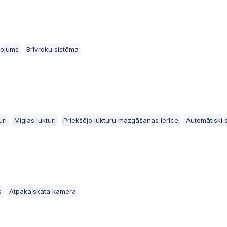
2025-05-09 19:33
Automātiskā likme
2025-05-09 19:33
nojums
Brīvroku sistēma
2025-05-09 19:33
Automātiskā likme
2025-05-09 19:33
uri
Miglas lukturi
Priekšējo lukturu mazgāšanas ierīce
Automātiski 
2025-05-09 19:33:
Automātiskā likme
2025-05-09 19:33:
s
Atpakaļskata kamera
2025-05-09 19:33
Automātiskā likme