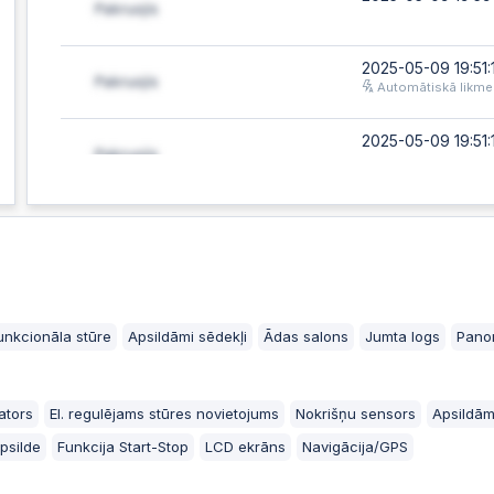
2025-05-09 19:51:
Automātiskā likme
2025-05-09 19:51:
2025-05-09 19:49
Automātiskā likme
2025-05-09 19:49
nkcionāla stūre
Apsildāmi sēdekļi
Ādas salons
Jumta logs
Pano
2025-05-09 19:33
Automātiskā likme
ators
El. regulējams stūres novietojums
Nokrišņu sensors
Apsildām
2025-05-09 19:33
apsilde
Funkcija Start-Stop
LCD ekrāns
Navigācija/GPS