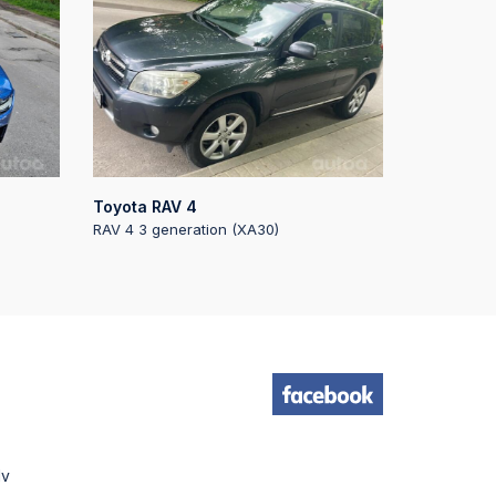
:43
:43
:41
Toyota RAV 4
s
RAV 4 3 generation (XA30)
:41
11
11
lv
:08