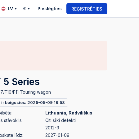
LV
€
Pieslēgties
REĢISTRĒTIES
5 Series
07/F10/F11 Touring wagon
e ir beigusies: 2025-05-09 19:58
ilsēta:
Lithuania, Radviliškis
 stāvoklis:
Citi sīki defekti
2012-9
pskate līdz:
2027-01-09