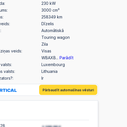
da:
230 kW
pums:
3000 cm³
s:
258349 km
veids:
Dīzelis
:
Automātiskā
Touring wagon
Zila
ziņas veids:
Visas
WBAXB...
Parādīt
valsts:
Luxembourg
s valsts:
Lithuania
izators?:
Ir
Pārbaudīt automašīnas vēsturi
:28