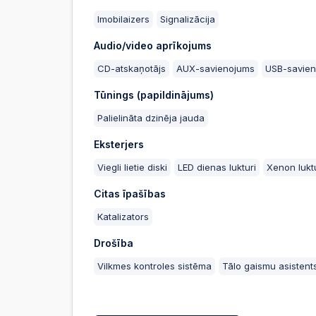
Imobilaizers
Signalizācija
Audio/video aprīkojums
CD-atskaņotājs
AUX-savienojums
USB-savie
Tūnings (papildinājums)
Palielināta dzinēja jauda
Eksterjers
Viegli lietie diski
LED dienas lukturi
Xenon lukt
Citas īpašības
Katalizators
Drošība
Vilkmes kontroles sistēma
Tālo gaismu asistent