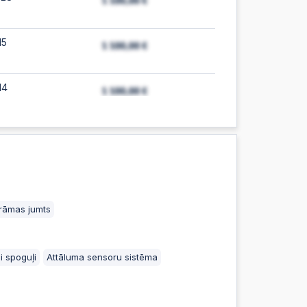
15
14
:35
:35
rāmas jumts
:55
i spoguļi
Attāluma sensoru sistēma
:55