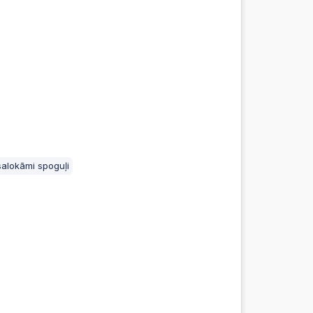
:54
:54
:53
:53
salokāmi spoguļi
51
51
:50