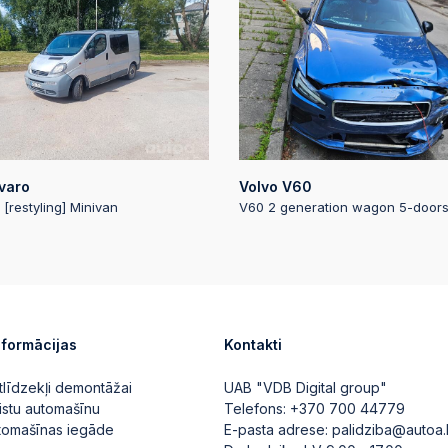
2025-05-09 16:47
Automātiskā likme
2025-05-09 16:47
2025-05-09 16:47
varo
Volvo V60
Automātiskā likme
 [restyling] Minivan
V60 2 generation wagon 5-door
2025-05-09 16:47
2025-05-09 16:47:
Automātiskā likme
nformācijas
Kontakti
2025-05-09 16:47:
tlīdzekļi demontāžai
UAB "VDB Digital group"
istu automašīnu
Telefons:
+370 700 44779
utomašīnas iegāde
E-pasta adrese:
palidziba@autoa.
2025-05-09 16:47