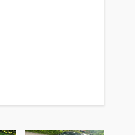
:50
:49
:49
:47
:47
:45
:45