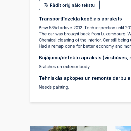
Rādīt oriģinālo tekstu
Transportlīdzekļa kopējais apraksts
Bmw 535d xdrive 2012. Tech inspection until 20
The car was brought back from Luxembourg. Was 
Chemical cleaning of the interior. Car still being
Had a remap done for better economy and more po
Bojājumu/defektu apraksts (virsbūves, sa
Sratches on exterior body.
Tehniskās apkopes un remonta darbu a
Needs painting.