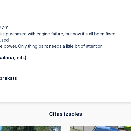
2025-05-09 19:33
2025-05-09 19:33
27.01
Automātiskā likme
purchased with engine failure, but now it's all been fixed.
 used.
2025-05-09 19:33
wer. Only thing paint needs a little bit of attention.
lona, citi.)
2025-05-09 19:33
Automātiskā likme
praksts
2025-05-09 19:33
2025-05-09 16:47
Automātiskā likme
Citas izsoles
2025-05-09 16:47