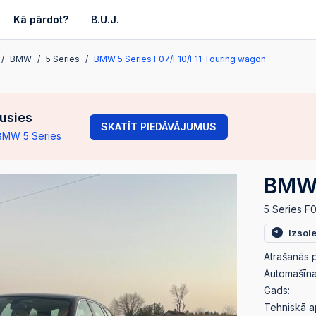
Kā pārdot?
B.U.J.
BMW
5 Series
BMW 5 Series F07/F10/F11 Touring wagon
gusies
SKATĪT PIEDĀVĀJUMUS
 BMW 5 Series
BMW 
5 Series F
Izsol
Atrašanās p
Automašīnas
Gads:
Tehniskā a