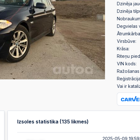
Dzinēja jau
Dzinēja til
Nobraukum
Degvielas 
Ātrumkārba
Virsbūve:
Krāsa:
Riteņu pied
VIN kods:
Ražošanas 
Reģistrācija
Vai ir katal
Izsoles statistika (
135
likmes)
2025-05-09 19:59