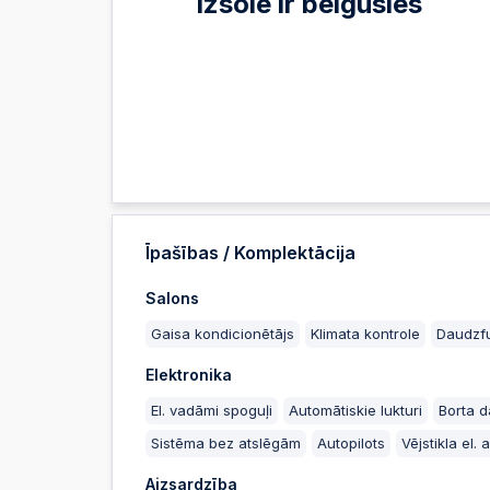
Izsole ir beigusies
Īpašības / Komplektācija
Salons
Gaisa kondicionētājs
Klimata kontrole
Daudzfu
Elektronika
El. vadāmi spoguļi
Automātiskie lukturi
Borta d
Sistēma bez atslēgām
Autopilots
Vējstikla el. 
Aizsardzība