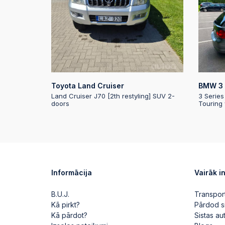
Toyota Land Cruiser
BMW 3 
Land Cruiser J70 [2th restyling] SUV 2-
3 Series
doors
Touring
Informācija
Vairāk i
B.U.J.
Transpor
Kā pirkt?
Pārdod s
Kā pārdot?
Sistas a