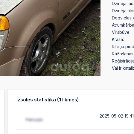
Dzinēja jau
Dzinēja til
Degvielas 
Ātrumkārba
Virsbūve:
Krāsa:
Riteņu pied
Ražošanas 
Reģistrācija
Vai ir katal
Izsoles statistika (
1
likmes)
2025-05-02 19:41