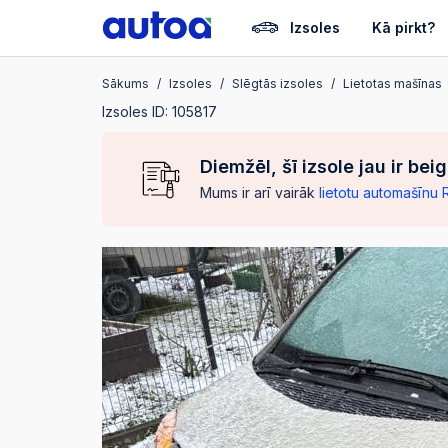
Izsoles
Kā pirkt?
Sākums
Izsoles
Slēgtās izsoles
Lietotas mašīnas
Izsoles ID: 105817
Diemžēl, šī izsole jau ir bei
Mums ir arī vairāk
lietotu automašīnu 