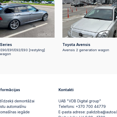
Series
Toyota Avensis
 E90/E91/E92/E93 [restyling]
Avensis 2 generation wagon
 wagon
nformācijas
Kontakti
tlīdzekļi demontāžai
UAB "VDB Digital group"
istu automašīnu
Telefons:
+370 700 44779
utomašīnas iegāde
E-pasta adrese:
palidziba@autoa.