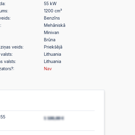
da:
55 kW
pums:
1200 cm³
veids:
Benzīns
:
Mehāniskā
Minivan
Brūna
ziņas veids:
Priekšējā
valsts:
Lithuania
s valsts:
Lithuania
izators?:
Nav
:55