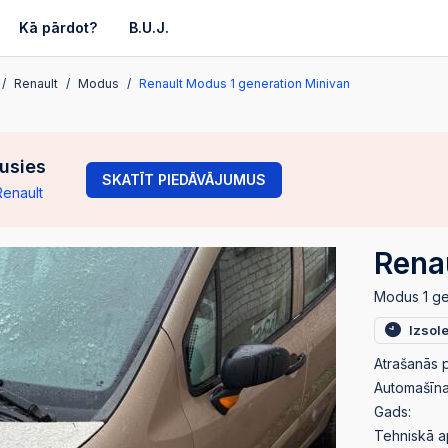
Kā pārdot?
B.U.J.
Renault
Modus
Renault Modus 1 generation Minivan
gusies
SKATĪT PIEDĀVĀJUMUS
Renault
Rena
Modus 1 ge
Izsol
Atrašanās p
Automašīnas
Gads:
Tehniskā a