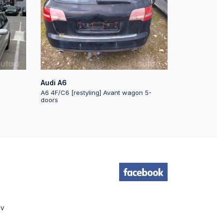
Audi A6
A6 4F/C6 [restyling] Avant wagon 5-
doors
lv