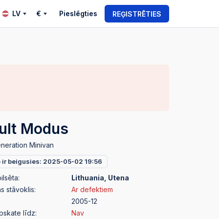
LV
€
Pieslēgties
REĢISTRĒTIES
ult Modus
neration Minivan
e ir beigusies: 2025-05-02 19:56
ilsēta:
Lithuania, Utena
 stāvoklis:
Ar defektiem
2005-12
pskate līdz:
Nav