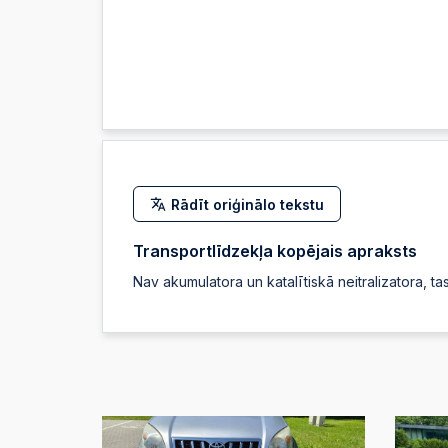
Rādīt oriģinālo tekstu
Transportlīdzekļa kopējais apraksts
Nav akumulatora un katalītiskā neitralizatora, ta