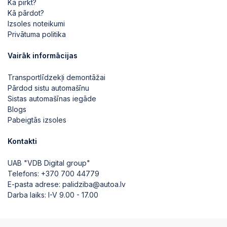
Kā pirkt?
Kā pārdot?
Izsoles noteikumi
Privātuma politika
Vairāk informācijas
Transportlīdzekļi demontāžai
Pārdod sistu automašīnu
Sistas automašīnas iegāde
Blogs
Pabeigtās izsoles
Kontakti
UAB "VDB Digital group"
Telefons:
+370 700 44779
E-pasta adrese:
palidziba@autoa.lv
Darba laiks: I-V 9.00 - 17.00