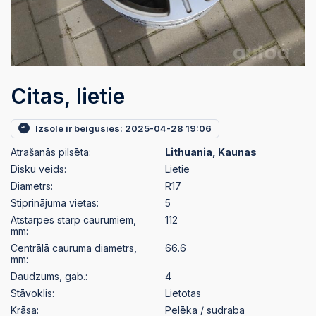
Citas, lietie
Izsole ir beigusies: 2025-04-28 19:06
Atrašanās pilsēta:
Lithuania, Kaunas
Disku veids:
Lietie
Diametrs:
R17
Stiprinājuma vietas:
5
Atstarpes starp caurumiem,
112
mm:
Centrālā cauruma diametrs,
66.6
mm:
Daudzums, gab.:
4
Stāvoklis:
Lietotas
Krāsa:
Pelēka / sudraba