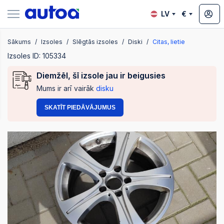
LV
€
Sākums
Izsoles
Slēgtās izsoles
Diski
Citas, lietie
zsoles
Izsoles ID: 105334
Diemžēl, šī izsole jau ir beigusies
Mums ir arī vairāk
disku
?
SKATĪT PIEDĀVĀJUMUS