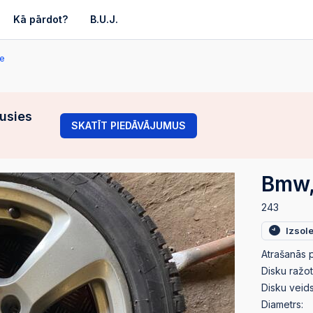
Kā pārdot?
B.U.J.
ie
gusies
SKATĪT PIEDĀVĀJUMUS
Bmw, 
243
Izsol
Atrašanās p
Disku ražot
Disku veids
Diametrs: