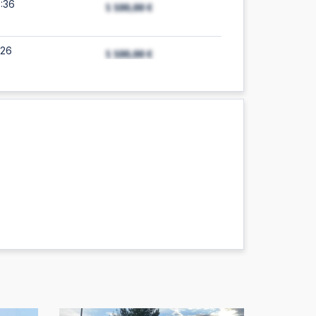
:36
:26
28
:26
38