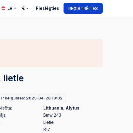
LV
€
Pieslēgties
REĢISTRĒTIES
lietie
e ir beigusies: 2025-04-28 19:02
ilsēta:
Lithuania, Alytus
ājs:
Bmw 243
:
Lietie
R17