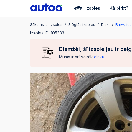
Izsoles
Kā pirkt?
Sākums
Izsoles
Slēgtās izsoles
Diski
Bmw, liet
Izsoles ID: 105333
Diemžēl, šī izsole jau ir bei
Mums ir arī vairāk
disku