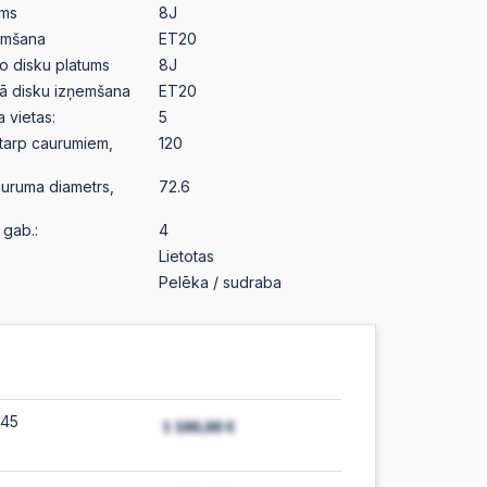
ums
8J
emšana
ET20
o disku platums
8J
ā disku izņemšana
ET20
a vietas:
5
starp caurumiem,
120
auruma diametrs,
72.6
gab.:
4
Lietotas
Pelēka / sudraba
:45