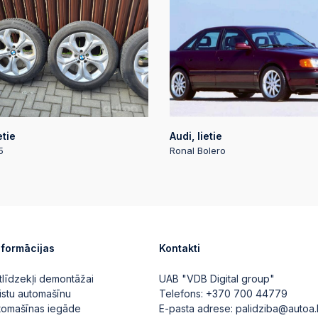
etie
Audi, lietie
5
Ronal Bolero
nformācijas
Kontakti
tlīdzekļi demontāžai
UAB "VDB Digital group"
istu automašīnu
Telefons:
+370 700 44779
utomašīnas iegāde
E-pasta adrese:
palidziba@autoa.