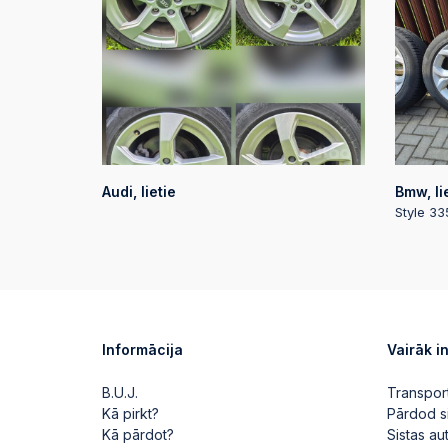
Audi, lietie
Bmw, li
Style 33
Informācija
Vairāk i
B.U.J.
Transpor
Kā pirkt?
Pārdod s
Kā pārdot?
Sistas a