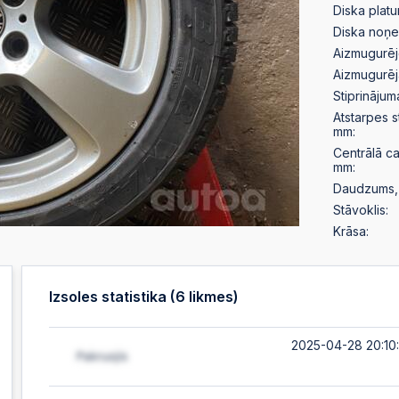
Diska plat
Diska noņ
Aizmugurēj
Aizmugurēj
Stiprinājum
Atstarpes 
mm:
Centrālā c
mm:
Daudzums, 
Stāvoklis:
Krāsa:
Izsoles statistika (
6
likmes)
2025-04-28 20:10