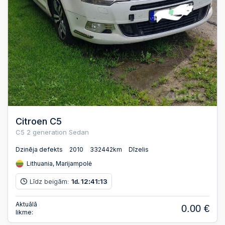
Citroen C5
C5 2 generation Sedan
Dzinēja defekts
2010
332442km
Dīzelis
Lithuania, Marijampolė
Līdz beigām:
1
12
41
13
d.
:
:
Aktuālā
0.00 €
likme: