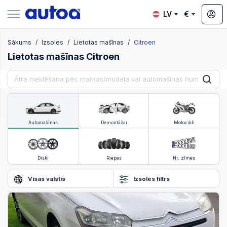
LV
€
Sākums
Izsoles
Lietotas mašīnas
Citroen
zsoles
Lietotas mašīnas Citroen
?
Automašīnas
Demontāžai
Motocikli
Diski
Riepas
Nr. zīmes
Visas valstis
Izsoles filtrs