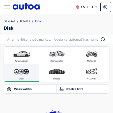
LV
€
Sākums
Izsoles
Diski
zsoles
Diski
?
Automašīnas
Demontāžai
Motocikli
Diski
Riepas
Nr. zīmes
Visas valstis
Izsoles filtrs