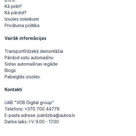
Kā pirkt?
Kā pārdot?
Izsoles noteikumi
Privātuma politika
Vairāk informācijas
Transportlīdzekļi demontāžai
Pārdod sistu automašīnu
Sistas automašīnas iegāde
Blogs
Pabeigtās izsoles
Kontakti
UAB "VDB Digital group"
Telefons:
+370 700 44779
E-pasta adrese:
palidziba@autoa.lv
Darba laiks: I-V 9.00 - 17.00