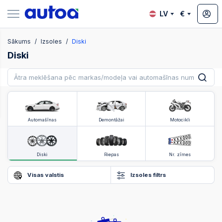
LV
€
Sākums
Izsoles
Diski
zsoles
Diski
?
Automašīnas
Demontāžai
Motocikli
Diski
Riepas
Nr. zīmes
Visas valstis
Izsoles filtrs