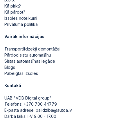
Kā pirkt?
Kā pārdot?
Izsoles noteikumi
Privātuma politika
Vairāk informācijas
Transportlīdzekļi demontāžai
Pārdod sistu automašīnu
Sistas automašīnas iegāde
Blogs
Pabeigtās izsoles
Kontakti
UAB "VDB Digital group"
Telefons:
+370 700 44779
E-pasta adrese:
palidziba@autoa.lv
Darba laiks: I-V 9.00 - 17.00