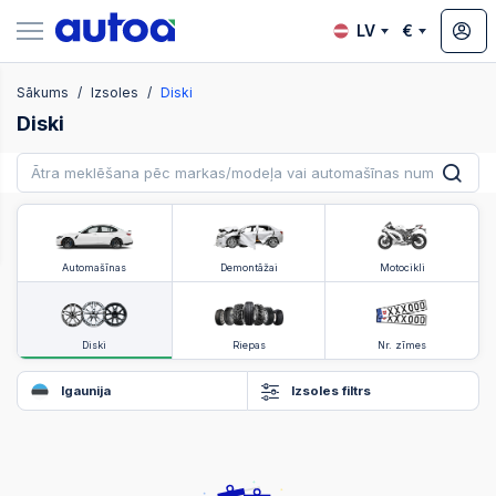
LV
€
Sākums
Izsoles
Diski
zsoles
Diski
?
Automašīnas
Demontāžai
Motocikli
Diski
Riepas
Nr. zīmes
Igaunija
Izsoles filtrs