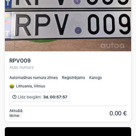
RPV009
Auto numurs
Automašīnas numura zīmes
Reģistrējams
Karogs
Lithuania, Vilnius
Līdz beigām:
3
00
57
56
d.
:
:
Aktuālā
0.00 €
likme: