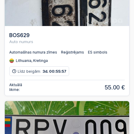
BOS629
Auto numurs
Automašīnas numura zīmes
Reģistrējams
ES simbols
Lithuania, Kretinga
Līdz beigām:
3
00
55
56
d.
:
:
Aktuālā
55.00 €
likme: