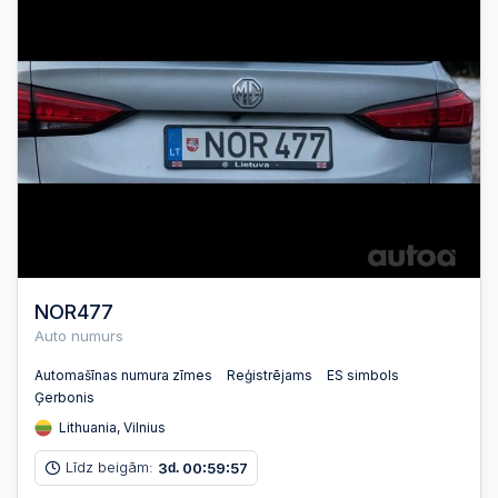
NOR477
Auto numurs
Automašīnas numura zīmes
Reģistrējams
ES simbols
Ģerbonis
Lithuania, Vilnius
Līdz beigām:
3
00
59
56
d.
:
: