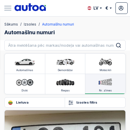
LV
€
Sākums
Izsoles
Automašīnu numuri
zsoles
Automašīnu numuri
?
Automašīnas
Demontāžai
Motocikli
Diski
Riepas
Nr. zīmes
Lietuva
Izsoles filtrs