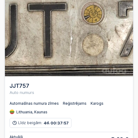
JJT757
Auto numurs
Automašīnas numura zīmes
Reģistrējams
Karogs
Lithuania, Kaunas
Līdz beigām:
4
00
37
56
d.
:
:
Aktuālā