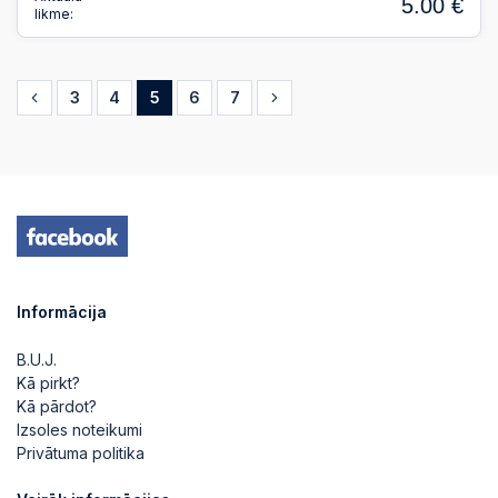
5.00 €
likme:
3
4
5
6
7
Informācija
B.U.J.
Kā pirkt?
Kā pārdot?
Izsoles noteikumi
Privātuma politika