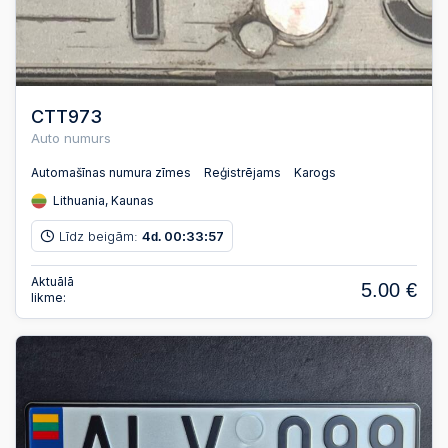
CTT973
Auto numurs
Automašīnas numura zīmes
Reģistrējams
Karogs
Lithuania, Kaunas
Līdz beigām:
4
00
33
56
d.
:
:
Aktuālā
5.00 €
likme: