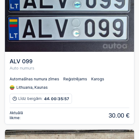
ALV 099
Auto numurs
Automašīnas numura zīmes
Reģistrējams
Karogs
Lithuania, Kaunas
Līdz beigām:
4
00
35
56
d.
:
:
Aktuālā
30.00 €
likme: