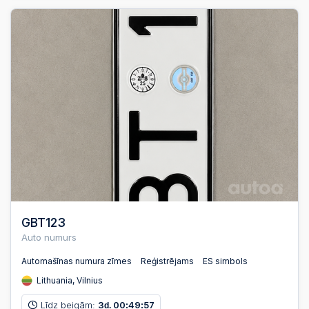
GBT123
Auto numurs
Automašīnas numura zīmes
Reģistrējams
ES simbols
Lithuania, Vilnius
Līdz beigām:
3
00
49
56
d.
:
: