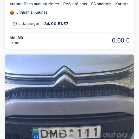
Automašīnas numura zīmes
Reģistrējams
ES simbols
Karogs
Lithuania, Kaunas
Līdz beigām:
3
00
51
56
d.
:
:
Aktuālā
0.00 €
likme: