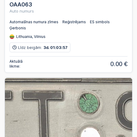
OAA063
Auto numurs
Automašīnas numura zīmes
Reģistrējams
ES simbols
Ģerbonis
Lithuania, Vilnius
Līdz beigām:
3
01
03
56
d.
:
:
Aktuālā
0.00 €
likme: