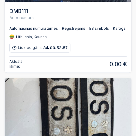
DMB111
Auto numurs
Automašīnas numura zīmes
Reģistrējams
ES simbols
Karogs
Lithuania, Kaunas
Līdz beigām:
3
00
53
56
d.
:
:
Aktuālā
0.00 €
likme: