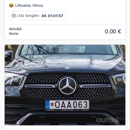
Lithuania, Vilnius
Līdz beigām:
3
01
01
56
d.
:
:
Aktuālā
0.00 €
likme: