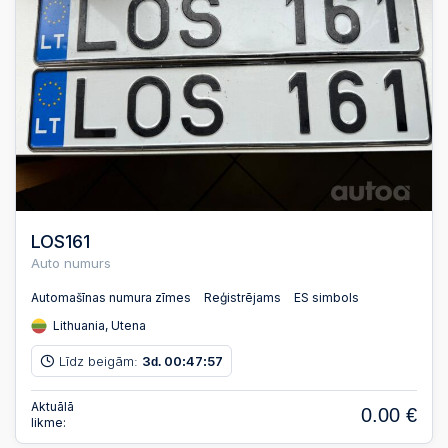
LOS161
Auto numurs
Automašīnas numura zīmes
Reģistrējams
ES simbols
Lithuania, Utena
Līdz beigām:
3
00
47
56
d.
:
:
Aktuālā
0.00 €
likme: