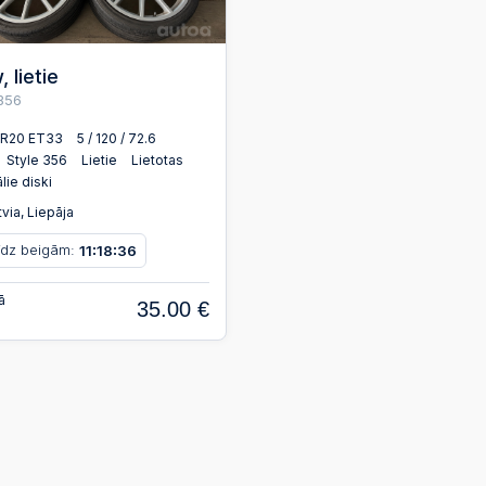
 lietie
 356
x R20 ET33
5 / 120 / 72.6
Style 356
Lietie
Lietotas
lie diski
via, Liepāja
īdz beigām:
11
18
36
:
:
ā
35.00 €