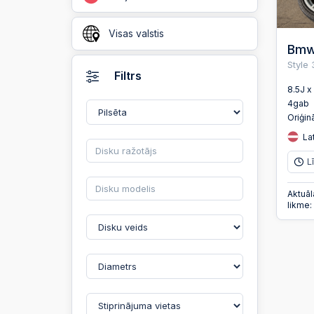
Visas valstis
Bmw,
Style
Filtrs
8.5J 
4gab
Oriģinā
Lat
L
Aktuāl
likme: