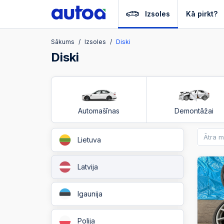
Izsoles
Kā pirkt?
Sākums
Izsoles
Diski
Diski
Automašīnas
Demontāžai
Lietuva
Latvija
Igaunija
Polija