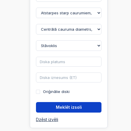
Oriģinālie diski
Meklēt izsoli
Dzēst izvēli