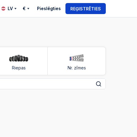
LV
€
Pieslēgties
REĢISTRĒTIES
Riepas
Nr. zīmes