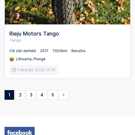
Rieju Motors Tango
Tango
Citi sīki defekti
2017
7000km
Benzīns
Lithuania, Plungė
Pabeigts 2026.01.19
1
2
3
4
5