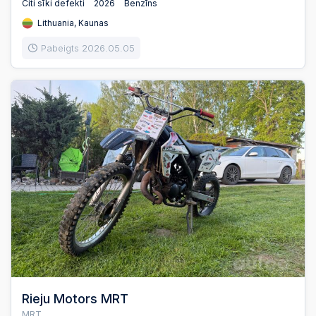
Citi sīki defekti
2026
Benzīns
Lithuania, Kaunas
Pabeigts 2026.05.05
Rieju Motors MRT
MRT