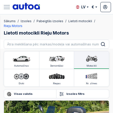
LV
€
Sākums
Izsoles
Pabeigtās izsoles
Lietoti motocikli
zsoles
Rieju Motors
Lietoti motocikli Rieju Motors
?
Automašīnas
Demontāžai
Motocikli
Diski
Riepas
Nr. zīmes
Visas valstis
Izsoles filtrs