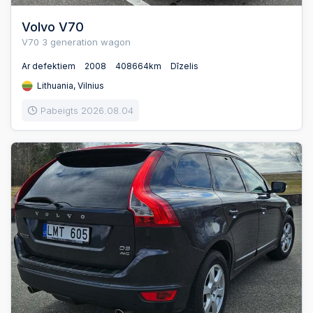
Volvo V70
V70 3 generation wagon
Ar defektiem
2008
408664km
Dīzelis
Lithuania, Vilnius
Pabeigts 2026.08.04