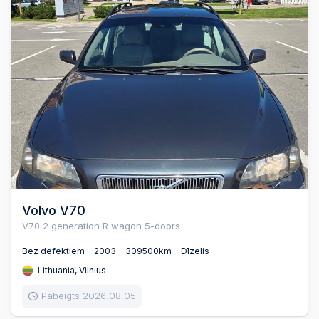
Volvo V70
V70 2 generation R wagon 5-doors
Bez defektiem
2003
309500km
Dīzelis
Lithuania, Vilnius
Pabeigts 2026.08.05