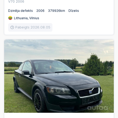
V70 2006
Dzinēja defekts
2006
379926km
Dīzelis
Lithuania, Vilnius
Pabeigts 2026.08.05