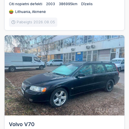
Citi nopietni defekti
2003
386995km
Dīzelis
Lithuania, Akmenė
Pabeigts 2026.08.05
Volvo V70