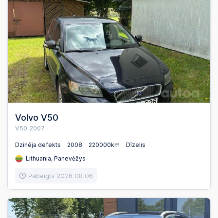
Volvo V50
V50 2007
Dzinēja defekts
2008
220000km
Dīzelis
Lithuania, Panevėžys
Pabeigts 2026.08.06