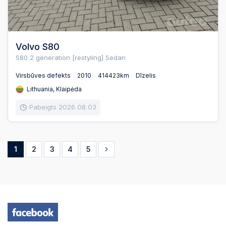
Volvo S80
S80 2 generation [restyling] Sedan
Virsbūves defekts
2010
414423km
Dīzelis
Lithuania, Klaipėda
Pabeigts 2026.08.03
1
2
3
4
5