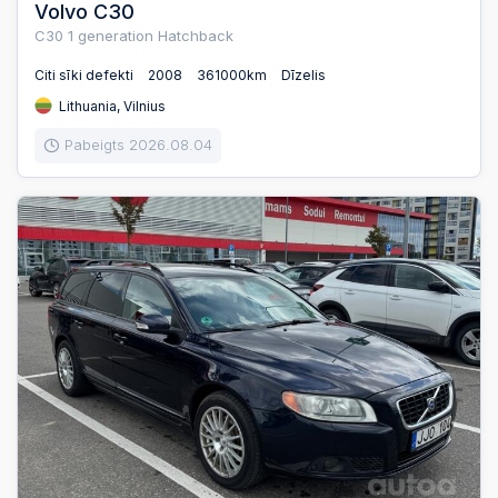
Volvo C30
C30 1 generation Hatchback
Citi sīki defekti
2008
361000km
Dīzelis
Lithuania, Vilnius
Pabeigts 2026.08.04