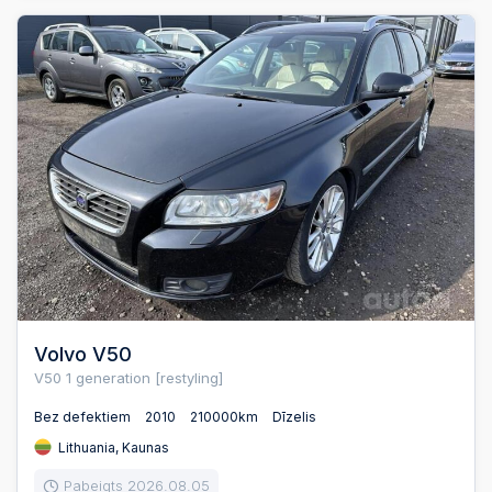
Volvo V50
V50 1 generation [restyling]
Bez defektiem
2010
210000km
Dīzelis
Lithuania, Kaunas
Pabeigts 2026.08.05