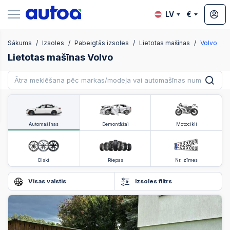
LV
€
Sākums
Izsoles
Pabeigtās izsoles
Lietotas mašīnas
Volvo
zsoles
Lietotas mašīnas Volvo
?
Automašīnas
Demontāžai
Motocikli
Diski
Riepas
Nr. zīmes
Visas valstis
Izsoles filtrs