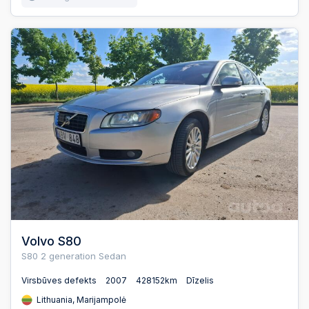
Volvo S80
S80 2 generation Sedan
Virsbūves defekts
2007
428152km
Dīzelis
Lithuania, Marijampolė