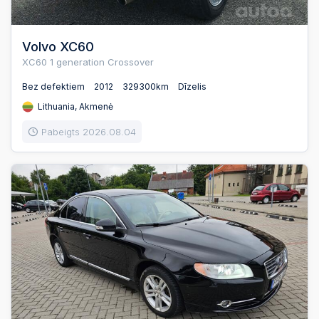
Volvo XC60
XC60 1 generation Crossover
Bez defektiem
2012
329300km
Dīzelis
Lithuania, Akmenė
Pabeigts 2026.08.04