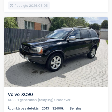
Pabeigts 2026.08.05
Volvo XC90
XC90 1 generation [restyling] Crossover
Ātrumkārbas defekts
2013
32400km
Benzīns