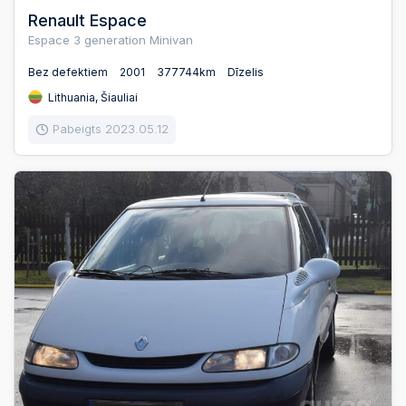
Renault Espace
Espace 3 generation Minivan
Bez defektiem
2001
377744km
Dīzelis
Lithuania, Šiauliai
Pabeigts 2023.05.12