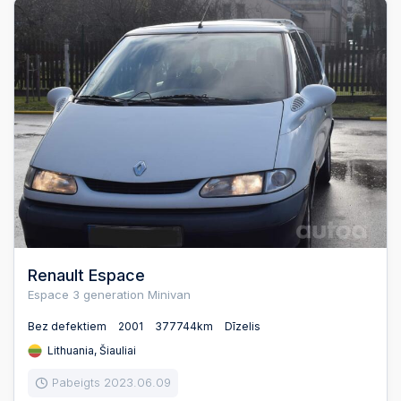
Renault Espace
Espace 3 generation Minivan
Bez defektiem
2001
377744km
Dīzelis
Lithuania, Šiauliai
Pabeigts 2023.06.09