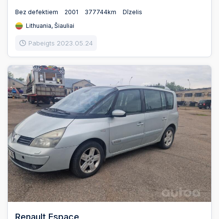
Bez defektiem
2001
377744km
Dīzelis
Lithuania, Šiauliai
Pabeigts 2023.05.24
Renault Espace