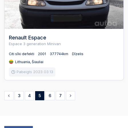
Renault Espace
Espace 3 generation Minivan
Citi sīki defekti
2001
377744km
Dīzelis
Lithuania, Šiauliai
Pabeigts 2023.03.13
3
4
5
6
7