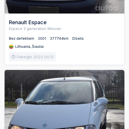
Renault Espace
Espace 3 generation Minivan
Bez defektiem
2001
377744km
Dīzelis
Lithuania, Šiauliai
Pabeigts 2023.04.13