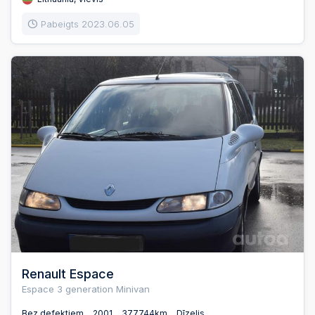
Pabeigts 2023.06.05
Renault Espace
Espace 3 generation Minivan
Bez defektiem
2001
377744km
Dīzelis