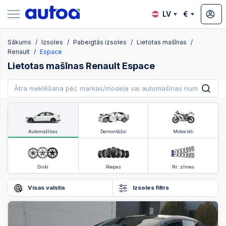
LV
€
Sākums
Izsoles
Pabeigtās izsoles
Lietotas mašīnas
zsoles
Renault
Espace
Lietotas mašīnas Renault Espace
?
Automašīnas
Demontāžai
Motocikli
Diski
Riepas
Nr. zīmes
Visas valstis
Izsoles filtrs