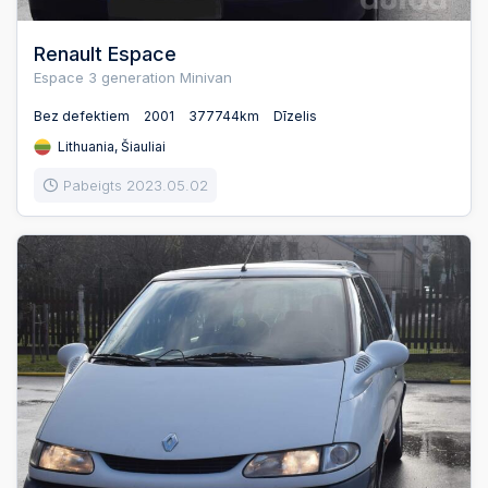
Renault Espace
Espace 3 generation Minivan
Bez defektiem
2001
377744km
Dīzelis
Lithuania, Šiauliai
Pabeigts 2023.05.02