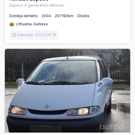
Espace 4 generation Minivan
Dzinēja defekts
2004
207190km
Dīzelis
Lithuania, Garliava
Pabeigts 2023.05.19