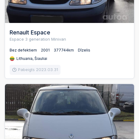
Renault Espace
Espace 3 generation Minivan
Bez defektiem
2001
377744km
Dīzelis
Lithuania, Šiauliai
Pabeigts 2023.03.31