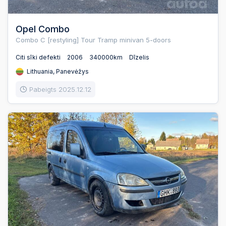
Opel Combo
Combo C [restyling] Tour Tramp minivan 5-doors
Citi sīki defekti
2006
340000km
Dīzelis
Lithuania, Panevėžys
Pabeigts 2025.12.12