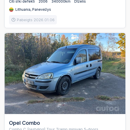
Citi sīki defekti
2006
340000km
Dīzelis
Lithuania, Panevėžys
Pabeigts 2026.01.06
Opel Combo
Combo C [restyling] Tour Tramp minivan 5-doors