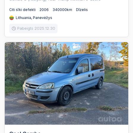
Citi sīki defekti
2006
340000km
Dīzelis
Lithuania, Panevėžys
Pabeigts 2025.12.30