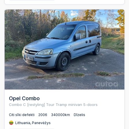
Opel Combo
Combo C [restyling] Tour Tramp minivan 5-doors
Citi sīki defekti
2006
340000km
Dīzelis
Lithuania, Panevėžys