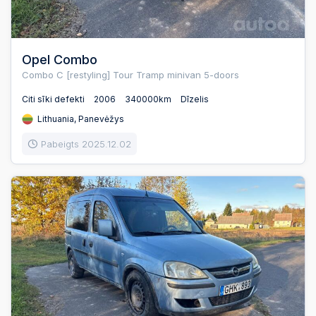
Opel Combo
Combo C [restyling] Tour Tramp minivan 5-doors
Citi sīki defekti
2006
340000km
Dīzelis
Lithuania, Panevėžys
Pabeigts 2025.12.02