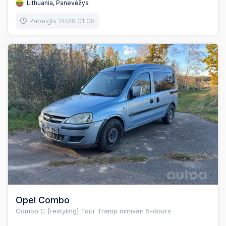
Lithuania, Panevėžys
Pabeigts 2026.01.08
Opel Combo
Combo C [restyling] Tour Tramp minivan 5-doors