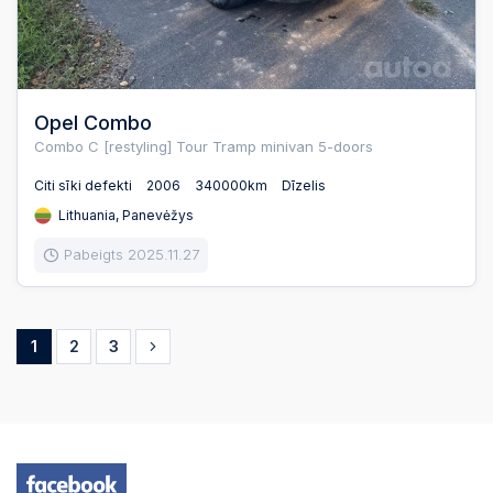
Opel Combo
Combo C [restyling] Tour Tramp minivan 5-doors
Citi sīki defekti
2006
340000km
Dīzelis
Lithuania, Panevėžys
Pabeigts 2025.11.27
1
2
3