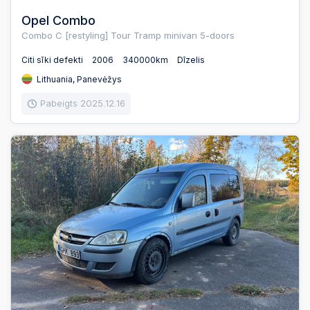
Opel Combo
Combo C [restyling] Tour Tramp minivan 5-doors
Citi sīki defekti
2006
340000km
Dīzelis
Lithuania, Panevėžys
Pabeigts 2025.12.16