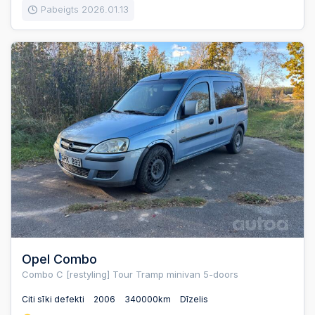
Pabeigts 2026.01.13
Opel Combo
Combo C [restyling] Tour Tramp minivan 5-doors
Citi sīki defekti
2006
340000km
Dīzelis