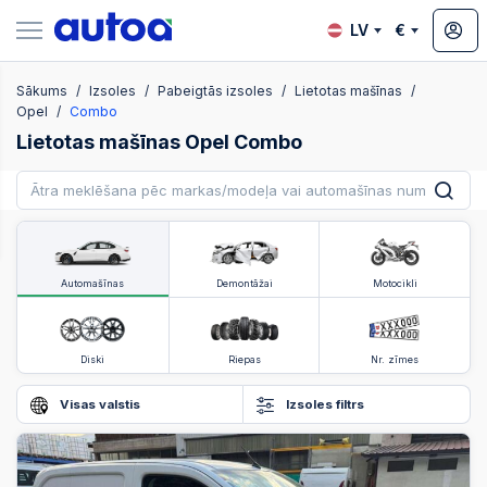
LV
€
Sākums
Izsoles
Pabeigtās izsoles
Lietotas mašīnas
zsoles
Opel
Combo
Lietotas mašīnas Opel Combo
?
Automašīnas
Demontāžai
Motocikli
Diski
Riepas
Nr. zīmes
Visas valstis
Izsoles filtrs