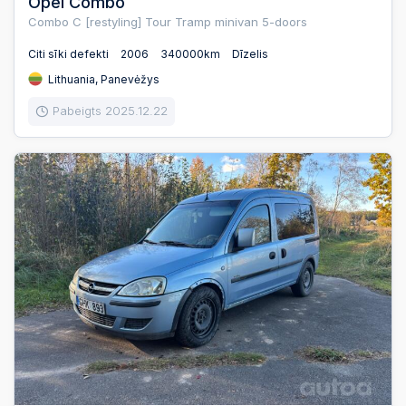
Opel Combo
Combo C [restyling] Tour Tramp minivan 5-doors
Citi sīki defekti
2006
340000km
Dīzelis
Lithuania, Panevėžys
Pabeigts 2025.12.22