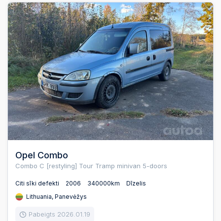
Opel Combo
Combo C [restyling] Tour Tramp minivan 5-doors
Citi sīki defekti
2006
340000km
Dīzelis
Lithuania, Panevėžys
Pabeigts 2026.01.19