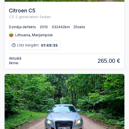
Citroen C5
C5 2 generation Sedan
Dzinēja defekts
2010
332442km
Dīzelis
Lithuania, Marijampolė
Līdz beigām:
01
49
34
:
:
Aktuālā
265.00 €
likme: