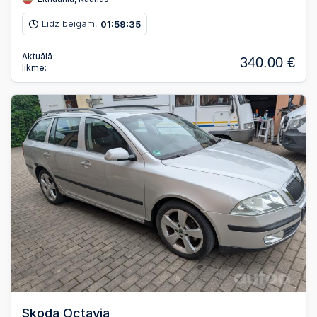
Līdz beigām:
01
59
34
:
:
Aktuālā
340.00 €
likme:
Skoda Octavia