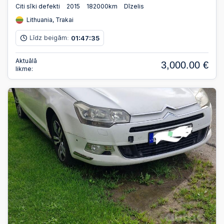
Citi sīki defekti
2015
182000km
Dīzelis
Lithuania, Trakai
Līdz beigām:
01
47
34
:
:
Aktuālā
3,000.00 €
likme: