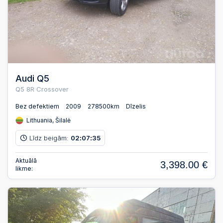
Audi Q5
Q5 8R Crossover
Bez defektiem
2009
278500km
Dīzelis
Lithuania, Šilalė
Līdz beigām:
02
07
34
:
:
Aktuālā
3,398.00 €
likme: