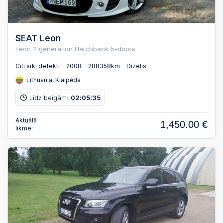
SEAT Leon
Leon 2 generation Hatchback 5-doors
Citi sīki defekti
2008
288358km
Dīzelis
Lithuania, Klaipėda
Līdz beigām:
02
05
34
:
:
Aktuālā
1,450.00 €
likme: