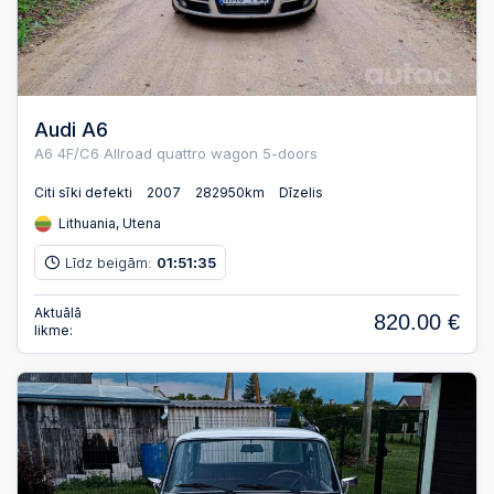
Audi A6
A6 4F/C6 Allroad quattro wagon 5-doors
Citi sīki defekti
2007
282950km
Dīzelis
Lithuania, Utena
Līdz beigām:
01
51
34
:
:
Aktuālā
820.00 €
likme: