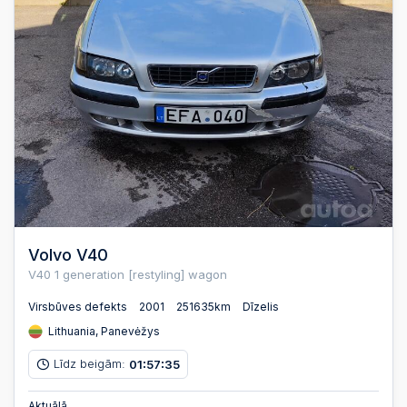
Volvo V40
V40 1 generation [restyling] wagon
Virsbūves defekts
2001
251635km
Dīzelis
Lithuania, Panevėžys
Līdz beigām:
01
57
34
:
:
Aktuālā