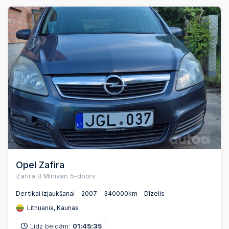
Opel Zafira
Zafira B Minivan 5-doors
Der tikai izjaukšanai
2007
340000km
Dīzelis
Lithuania, Kaunas
Līdz beigām:
01
45
34
:
: