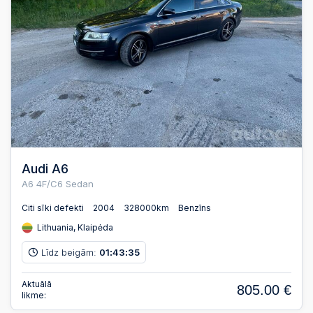
Audi A6
A6 4F/C6 Sedan
Citi sīki defekti
2004
328000km
Benzīns
Lithuania, Klaipėda
Līdz beigām:
01
43
34
:
:
Aktuālā
805.00 €
likme: