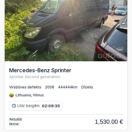
Mercedes-Benz Sprinter
Sprinter Second generation
Virsbūves defekts
2008
444444km
Dīzelis
Lithuania, Vilnius
Līdz beigām:
02
09
34
:
:
Aktuālā
1,530.00 €
likme: