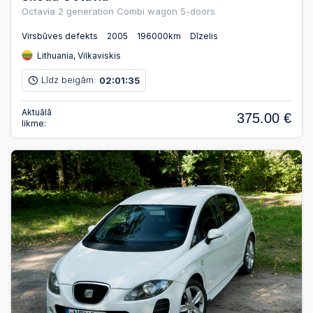
Octavia 2 generation Combi wagon 5-doors
Virsbūves defekts
2005
196000km
Dīzelis
Lithuania, Vilkaviskis
Līdz beigām:
02
01
34
:
:
Aktuālā
375.00 €
likme: