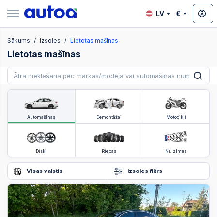
LV
€
Sākums
Izsoles
Lietotas mašīnas
zsoles
Lietotas mašīnas
?
Automašīnas
Demontāžai
Motocikli
Diski
Riepas
Nr. zīmes
Visas valstis
Izsoles filtrs