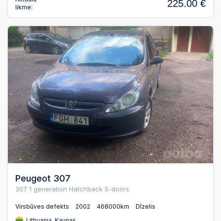
225.00 €
likme:
Peugeot 307
307 1 generation Hatchback 5-doors
Virsbūves defekts
2002
468000km
Dīzelis
Lithuania, Kaunas