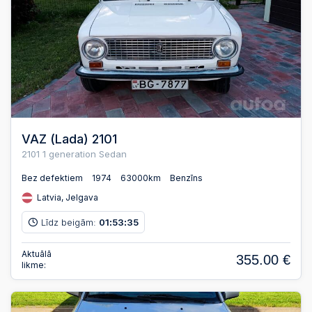
VAZ (Lada) 2101
2101 1 generation Sedan
Bez defektiem
1974
63000km
Benzīns
Latvia, Jelgava
Līdz beigām:
01
53
34
:
:
Aktuālā
355.00 €
likme: