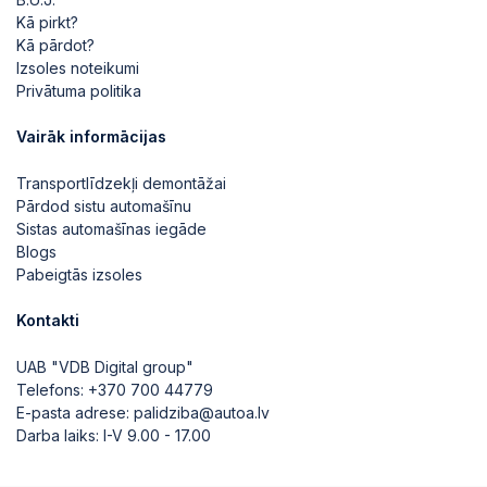
Kā pirkt?
Kā pārdot?
Izsoles noteikumi
Privātuma politika
Vairāk informācijas
Transportlīdzekļi demontāžai
Pārdod sistu automašīnu
Sistas automašīnas iegāde
Blogs
Pabeigtās izsoles
Kontakti
UAB "VDB Digital group"
Telefons:
+370 700 44779
E-pasta adrese:
palidziba@autoa.lv
Darba laiks: I-V 9.00 - 17.00