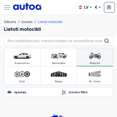
LV
€
Sākums
Izsoles
Lietoti motocikli
zsoles
Lietoti motocikli
?
Automašīnas
Demontāžai
Motocikli
Diski
Riepas
Nr. zīmes
Igaunija
Izsoles filtrs