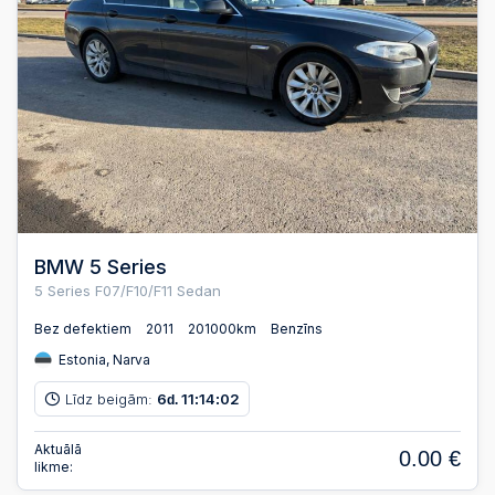
BMW 5 Series
5 Series F07/F10/F11 Sedan
Bez defektiem
2011
201000km
Benzīns
Estonia, Narva
Līdz beigām:
6
11
14
02
d.
:
:
Aktuālā
0.00 €
likme: