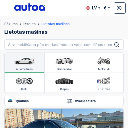
LV
€
Sākums
Izsoles
Lietotas mašīnas
zsoles
Lietotas mašīnas
?
Automašīnas
Demontāžai
Motocikli
Diski
Riepas
Nr. zīmes
Igaunija
Izsoles filtrs