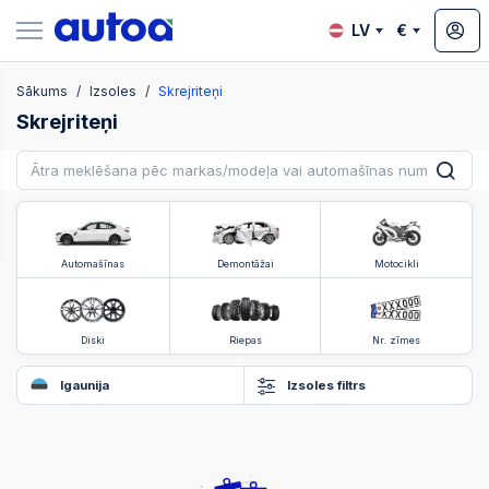
LV
€
Sākums
Izsoles
Skrejriteņi
zsoles
Skrejriteņi
?
Automašīnas
Demontāžai
Motocikli
Diski
Riepas
Nr. zīmes
Igaunija
Izsoles filtrs