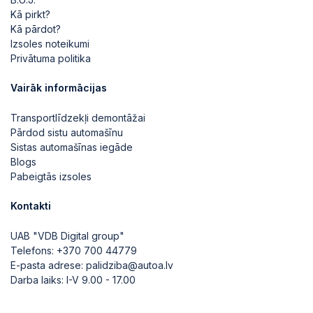
Kā pirkt?
Kā pārdot?
Izsoles noteikumi
Privātuma politika
Vairāk informācijas
Transportlīdzekļi demontāžai
Pārdod sistu automašīnu
Sistas automašīnas iegāde
Blogs
Pabeigtās izsoles
Kontakti
UAB "VDB Digital group"
Telefons:
+370 700 44779
E-pasta adrese:
palidziba@autoa.lv
Darba laiks: I-V 9.00 - 17.00