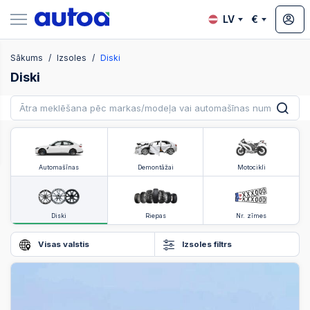
LV
€
Sākums
Izsoles
Diski
zsoles
Diski
?
Automašīnas
Demontāžai
Motocikli
Diski
Riepas
Nr. zīmes
Visas valstis
Izsoles filtrs