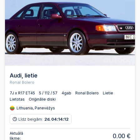
Audi, lietie
Ronal Bolero
7J x R17 ET45
5 / 112 / 57
4gab
Ronal Bolero
Lietie
Lietotas
Oriģinālie diski
Lithuania, Panevėžys
Līdz beigām:
2
04
14
12
d.
:
:
Aktuālā
0.00 €
likme: